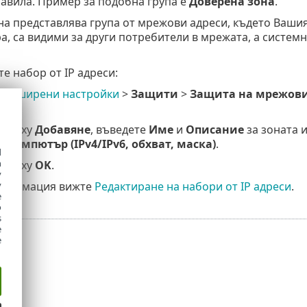
авила. Пример за подобна група е
Доверена зона
.
на представлява група от мрежови адреси, където Ваши
, са видими за други потребители в мрежата, а системн
те набор от IP адреси:
Разширени настройки
>
Защити
>
Защита на мрежови
ане
.
 върху
Добавяне
, въведете
Име
и
Описание
за зоната и
 компютър (IPv4/IPv6, обхват, маска)
.
d
h
 върху
OK
.
y
нформация вижте
Редактиране на набори от IP адреси
.
y
e
o
s
e
e