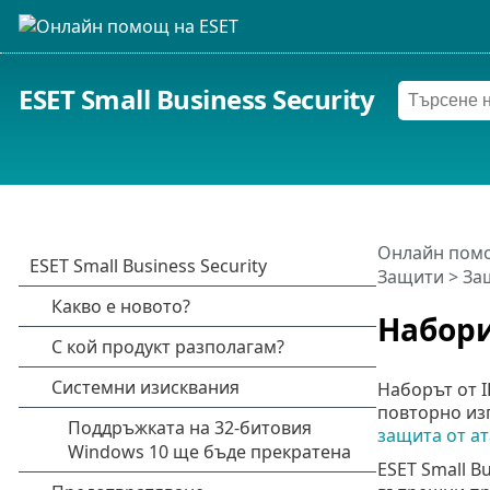
ESET Small Business Security
Онлайн помо
Защити
>
За
Набори
Наборът от I
повторно из
защита от ат
ESET Small B