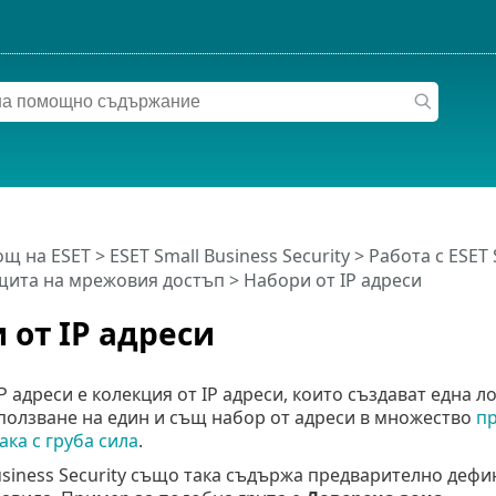
щ на ESET
>
ESET Small Business Security
>
Работа с ESET 
щита на мрежовия достъп
> Набори от IP адреси
 от IP адреси
P адреси е колекция от IP адреси, които създават една л
ползване на един и същ набор от адреси в множество
пр
ака с груба сила
.
usiness Security също така съдържа предварително дефин