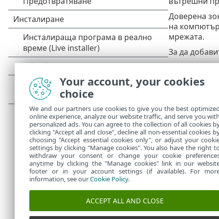
вътрешни пр
Доверена зо
на компютъра
мрежата.
За да добави
1.
Отворете
Редактир
Your account, your cookies
choice
2.
Щракнете
отдалечен
We and our partners use cookies to give you the best optimize
online experience, analyze our website traffic, and serve you wit
3.
Щракнете
personalized ads. You can agree to the collection of all cookies b
За повече и
clicking "Accept all and close", decline all non-essential cookies b
choosing "Accept essential cookies only", or adjust your cooki
settings by clicking "Manage cookies". You also have the right t
withdraw your consent or change your cookie preference
anytime by clicking the "Manage cookies" link in our websit
footer or in your account settings (if available). For mor
information, see our
Cookie Policy
.
ACCEPT ALL AND CLOSE