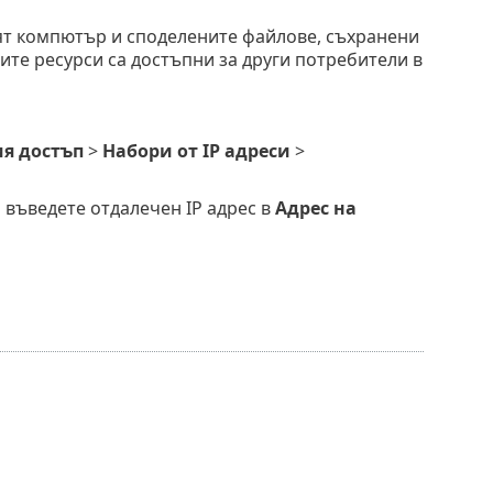
ят компютър и споделените файлове, съхранени
ите ресурси са достъпни за други потребители в
я достъп
>
Набори от IP адреси
>
 въведете отдалечен IP адрес в
Адрес на