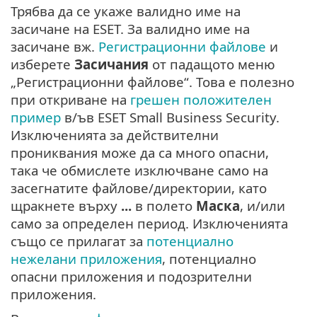
Трябва да се укаже валидно име на
засичане на ESET. За валидно име на
засичане вж.
Регистрационни файлове
и
изберете
Засичания
от падащото меню
„Регистрационни файлове“. Това е полезно
при откриване на
грешен положителен
пример
в/ъв ESET Small Business Security.
Изключенията за действителни
прониквания може да са много опасни,
така че обмислете изключване само на
засегнатите файлове/директории, като
щракнете върху
...
в полето
Маска
, и/или
само за определен период. Изключенията
също се прилагат за
потенциално
нежелани приложения
, потенциално
опасни приложения и подозрителни
приложения.