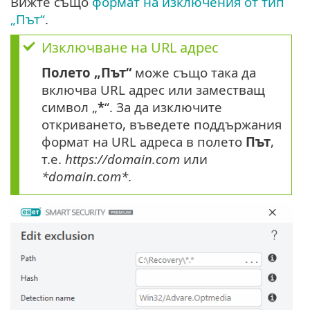
Вижте също
формат на изключения от тип
„Път“
.
Изключване на URL адрес
Полето „Път“
може също така да
включва URL адрес или заместващ
символ „
*
“. За да изключите
откриването, въведете поддържания
формат на URL адреса в полето
Път
,
т.е.
https://domain.com
или
*domain.com*
.