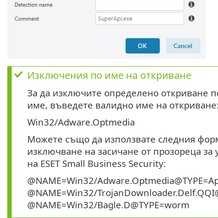
Изключения по име на откриване
За да изключите определено откриване п
име, въведете валидно име на откриване
Win32/Adware.Optmedia
Можете също да използвате следния фор
изключване на засичане от прозореца за
на ESET Small Business Security:
@NAME=Win32/Adware.Optmedia@TYPE=Ap
@NAME=Win32/TrojanDownloader.Delf.QQI
@NAME=Win32/Bagle.D@TYPE=worm