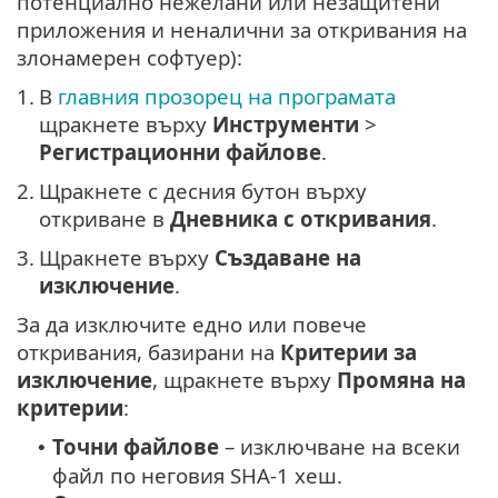
потенциално нежелани или незащитени
приложения и неналични за откривания на
злонамерен софтуер):
1.
В
главния прозорец на програмата
щракнете върху
Инструменти
>
Регистрационни файлове
.
2.
Щракнете с десния бутон върху
откриване в
Дневника с откривания
.
3.
Щракнете върху
Създаване на
изключение
.
За да изключите едно или повече
откривания, базирани на
Критерии за
изключение
, щракнете върху
Промяна на
критерии
:
Точни файлове
– изключване на всеки
•
файл по неговия SHA-1 хеш.