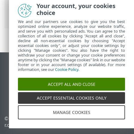
Guida online ESET
>
ESET Secure
Your account, your cookies
Authentication On-Prem
>
Opzioni di
choice
autenticazione
We and our partners use cookies to give you the best
optimized online experience, analyze our website traffic,
and serve you with personalized ads. You can agree to the
collection of all cookies by clicking "Accept all and close",
decline all non-essential cookies by choosing "Accept
essential cookies only", or adjust your cookie settings by
clicking "Manage cookies". You also have the right to
withdraw your consent or change your cookie preferences
anytime by clicking the "Manage cookies" link in our website
Visualizza sito desktop
footer or in your account settings (if available). For more
information, see our
Cookie Policy
.
End of Life
ESET Knowledge Base
ACCEPT ALL AND CLOSE
Forum ESET
ESET Status Portal
ACCEPT ESSENTIAL COOKIES ONLY
Supporto regionale
MANAGE COOKIES
© 1992 - 2026 ESET, spol. s
Gestisci cookie
r.o. - Tutti i diritti riservati.
Criterio cookie