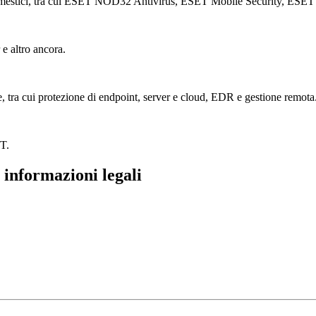
mestici, tra cui ESET NOD32 Antivirus, ESET Mobile Security, ESET C
e altro ancora.
e, tra cui protezione di endpoint, server e cloud, EDR e gestione remota
ET.
e informazioni legali