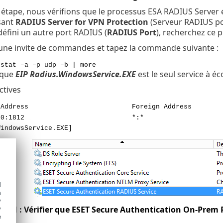
étape, nous vérifions que le processus ESA RADIUS Server éco
sant
RADIUS Server for VPN Protection
(Serveur RADIUS pou
défini un autre port RADIUS (
RADIUS Port
), recherchez ce 
une invite de commandes et tapez la commande suivante :
tstat –a –p udp –b | more
 que
EIP Radius.WindowsService.EXE
est le seul service à é
ctives
 Local Address Foreign Add
.0.0.0:1812 *:*
WindowsService.EXE]
d
h
y
ure 1 : Vérifier que ESET Secure Authentication On-Prem 
y
e