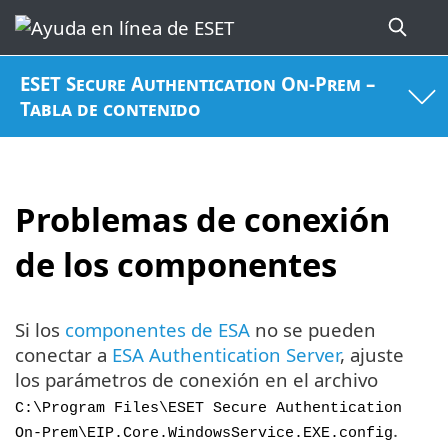
ESET Secure Authentication On-Prem –
Tabla de contenido
Problemas de conexión
de los componentes
Si los
componentes de ESA
no se pueden
conectar a
ESA Authentication Server
, ajuste
los parámetros de conexión en el archivo
C:\Program Files\ESET Secure Authentication
.
On-Prem\EIP.Core.WindowsService.EXE.config