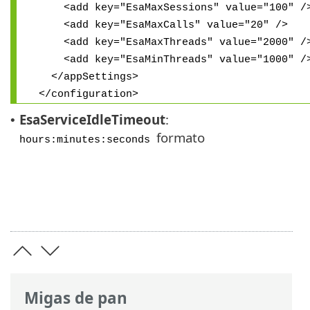
<add key="EsaMaxSessions" value="100" /
<add key="EsaMaxCalls" value="20" />
<add key="EsaMaxThreads" value="2000" /
<add key="EsaMinThreads" value="1000" /
</appSettings>
</configuration>
EsaServiceIdleTimeout
:
•
formato
hours:minutes:seconds
Migas de pan