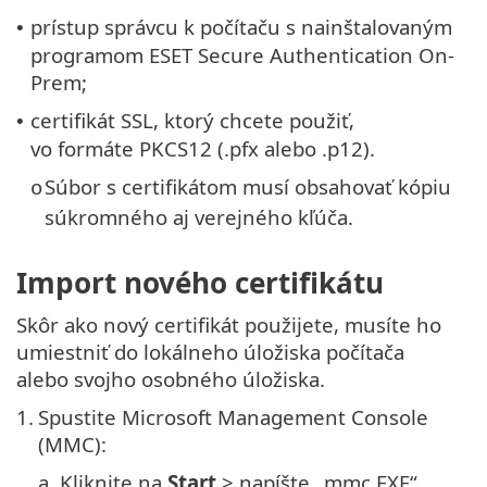
prístup správcu k počítaču s nainštalovaným
•
programom ESET Secure Authentication On-
Prem;
certifikát SSL, ktorý chcete použiť,
•
vo formáte PKCS12 (.pfx alebo .p12).
Súbor s certifikátom musí obsahovať kópiu
o
súkromného aj verejného kľúča.
Import nového certifikátu
Skôr ako nový certifikát použijete, musíte ho
umiestniť do lokálneho úložiska počítača
alebo svojho osobného úložiska.
1.
Spustite Microsoft Management Console
(MMC):
a.
Kliknite na
Start
> napíšte „mmc.EXE“