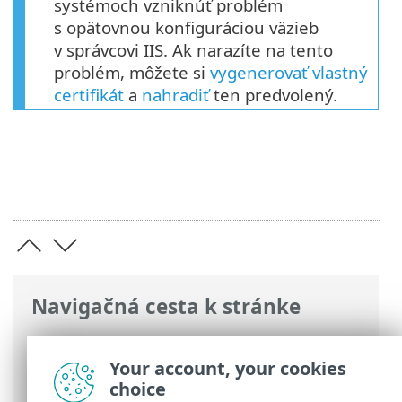
systémoch vzniknúť problém
s opätovnou konfiguráciou väzieb
v správcovi IIS. Ak narazíte na tento
problém, môžete si
vygenerovať vlastný
certifikát
a
nahradiť
ten predvolený.
Navigačná cesta k stránke
ESET Online pomocník
>
ESET Secure
Authentication On-Prem
>
Certifikát SSL
Your account, your cookies
> Nahradenie certifikátu SSL
choice