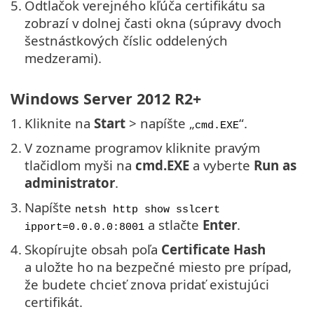
5.
Odtlačok verejného kľúča certifikátu sa
zobrazí v dolnej časti okna (súpravy dvoch
šestnástkových číslic oddelených
medzerami).
Windows Server 2012 R2+
1.
Kliknite na
Start
> napíšte „
“.
cmd.EXE
2.
V zozname programov kliknite pravým
tlačidlom myši na
cmd.EXE
a vyberte
Run as
administrator
.
3.
Napíšte
netsh http show sslcert
a stlačte
Enter
.
ipport=0.0.0.0:8001
4.
Skopírujte obsah poľa
Certificate Hash
a uložte ho na bezpečné miesto pre prípad,
že budete chcieť znova pridať existujúci
certifikát.