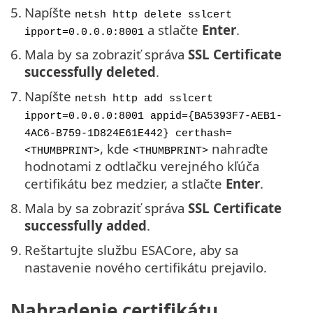
5.
Napíšte
netsh http delete sslcert
a stlačte
Enter
.
ipport=0.0.0.0:8001
6.
Mala by sa zobraziť správa
SSL Certificate
successfully deleted
.
7.
Napíšte
netsh http add sslcert
ipport=0.0.0.0:8001 appid={BA5393F7-AEB1-
4AC6-B759-1D824E61E442} certhash=
, kde
nahraďte
<THUMBPRINT>
<THUMBPRINT>
hodnotami z odtlačku verejného kľúča
certifikátu bez medzier, a stlačte
Enter
.
8.
Mala by sa zobraziť správa
SSL Certificate
successfully added
.
9.
Reštartujte službu ESACore, aby sa
nastavenie nového certifikátu prejavilo.
Nahradenie certifikátu