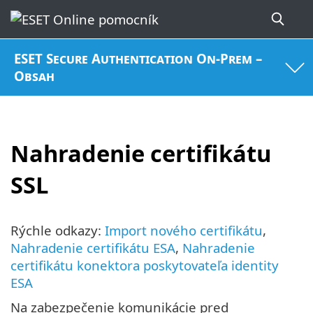
ESET Secure Authentication On-Prem –
Obsah
Nahradenie certifikátu
SSL
Rýchle odkazy:
Import nového certifikátu
,
Nahradenie certifikátu ESA
,
Nahradenie
certifikátu konektora poskytovateľa identity
ESA
Na zabezpečenie komunikácie pred