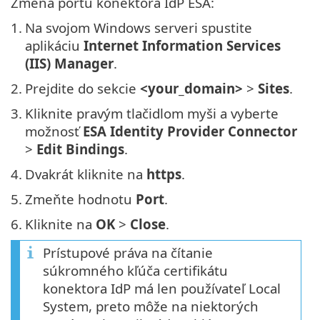
Zmena portu konektora IdP ESA:
1.
Na svojom Windows serveri spustite
aplikáciu
Internet Information Services
(IIS) Manager
.
2.
Prejdite do sekcie
<your_domain>
>
Sites
.
3.
Kliknite pravým tlačidlom myši a vyberte
možnosť
ESA Identity Provider Connector
>
Edit Bindings
.
4.
Dvakrát kliknite na
https
.
5.
Zmeňte hodnotu
Port
.
6.
Kliknite na
OK
>
Close
.
Prístupové práva na čítanie
súkromného kľúča certifikátu
konektora IdP má len používateľ Local
System, preto môže na niektorých