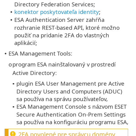
Directory Federation Services;
konektor poskytovateľa identity
;
•
ESA Authentication Server zahŕňa
•
rozhranie REST‑based API, ktoré možno
použiť na pridanie 2FA do vlastných
aplikácií;
ESA Management Tools:
•
program ESA nainštalovaný v prostredí
o
Active Directory:
plugin ESA User Management pre Active
▪
Directory Users and Computers (ADUC)
sa používa na správu používateľov,
ESA Management Console s názvom ESET
▪
Secure Authentication On-Prem Settings
sa používa na konfiguráciu programu ESA,
2FA povolené pre správcu domény