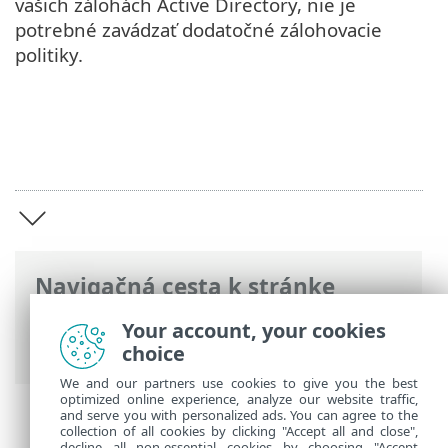
vašich zálohách Active Directory, nie je
potrebné zavádzať dodatočné zálohovacie
politiky.
Navigačná cesta k stránke
ESET Online pomocník
>
ESET Secure
Your account, your cookies
Authentication On-Prem
>
Prehľad
choice
We and our partners use cookies to give you the best
optimized online experience, analyze our website traffic,
and serve you with personalized ads. You can agree to the
collection of all cookies by clicking "Accept all and close",
decline all non-essential cookies by choosing "Accept