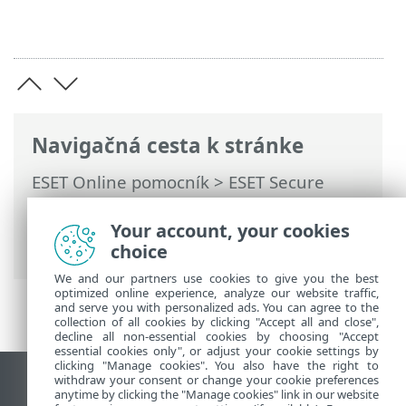
Navigačná cesta k stránke
ESET Online pomocník
>
ESET Secure
Authentication On-Prem
>
Ochrana
vzdialenej pracovnej plochy
> Remote
Your account, your cookies
Desktop Gateway a ESA RADIUS
choice
We and our partners use cookies to give you the best
optimized online experience, analyze our website traffic,
and serve you with personalized ads. You can agree to the
collection of all cookies by clicking "Accept all and close",
decline all non-essential cookies by choosing "Accept
essential cookies only", or adjust your cookie settings by
clicking "Manage cookies". You also have the right to
withdraw your consent or change your cookie preferences
Zobraziť stránku ako na počítači
anytime by clicking the "Manage cookies" link in our website