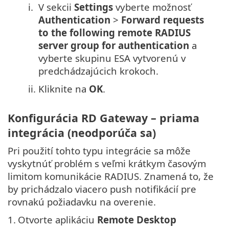
i.
V sekcii
Settings
vyberte možnosť
Authentication
>
Forward requests
to the following remote RADIUS
server group for authentication
a
vyberte skupinu ESA vytvorenú v
predchádzajúcich krokoch.
ii.
Kliknite na
OK
.
Konfigurácia RD Gateway – priama
integrácia (neodporúča sa)
Pri použití tohto typu integrácie sa môže
vyskytnúť problém s veľmi krátkym časovým
limitom komunikácie RADIUS. Znamená to, že
by prichádzalo viacero push notifikácií pre
rovnakú požiadavku na overenie.
1.
Otvorte aplikáciu
Remote Desktop