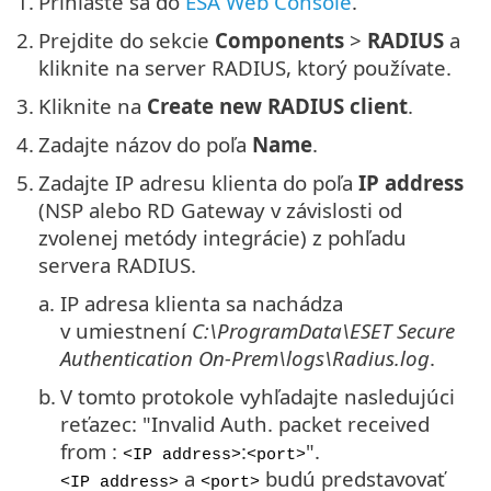
1.
Prihláste sa do
ESA Web Console
.
2.
Prejdite do sekcie
Components
>
RADIUS
a
kliknite na server RADIUS, ktorý používate.
3.
Kliknite na
Create new RADIUS client
.
4.
Zadajte názov do poľa
Name
.
5.
Zadajte IP adresu klienta do poľa
IP address
(NSP alebo RD Gateway v závislosti od
zvolenej metódy integrácie) z pohľadu
servera RADIUS.
a.
IP adresa klienta sa nachádza
v umiestnení
C:\ProgramData\ESET Secure
Authentication On-Prem\logs\Radius.log
.
b.
V tomto protokole vyhľadajte nasledujúci
reťazec: "Invalid Auth. packet received
from :
:
".
<IP address>
<port>
a
budú predstavovať
<IP address>
<port>