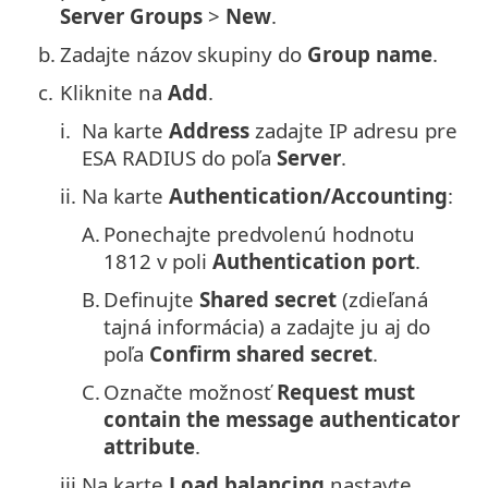
Server Groups
>
New
.
b.
Zadajte názov skupiny do
Group name
.
c.
Kliknite na
Add
.
i.
Na karte
Address
zadajte IP adresu pre
ESA RADIUS do poľa
Server
.
ii.
Na karte
Authentication/Accounting
:
A.
Ponechajte predvolenú hodnotu
1812 v poli
Authentication port
.
B.
Definujte
Shared secret
(zdieľaná
tajná informácia) a zadajte ju aj do
poľa
Confirm shared secret
.
C.
Označte možnosť
Request must
contain the message authenticator
attribute
.
iii.
Na karte
Load balancing
nastavte