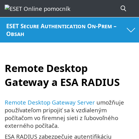
ESET Secure Authentication On-Prem –
Obsah
Remote Desktop
Gateway a ESA RADIUS
Remote Desktop Gateway Server
umožňuje
používateľom pripojiť sa k vzdialeným
počítačom vo firemnej sieti z ľubovoľného
externého počítača.
ESA RADIUS zabezpečuje autentifikáciu