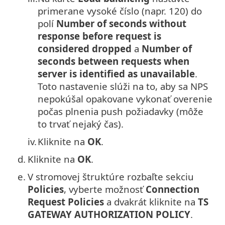
primerane vysoké číslo (napr. 120) do
polí
Number of seconds without
response before request is
considered dropped
a
Number of
seconds between requests when
server is identified as unavailable
.
Toto nastavenie slúži na to, aby sa NPS
nepokúšal opakovane vykonať overenie
počas plnenia push požiadavky (môže
to trvať nejaký čas).
iv.
Kliknite na
OK
.
d.
Kliknite na
OK
.
e.
V stromovej štruktúre rozbaľte sekciu
Policies
, vyberte možnosť
Connection
Request Policies
a dvakrát kliknite na
TS
GATEWAY AUTHORIZATION POLICY
.