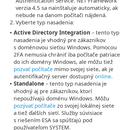
Authentication Service. NET Framework
verzia 4.5 sa nainštaluje automaticky, ak
nebude na danom počítači nájdená.
2.
Vyberte typ nasadenia:
Active Directory Integration
– tento typ
•
nasadenia je vhodný pre zákazníkov
s doménovou sieťou Windows. Pomocou
2FA nemusia chrániť iba počítače patriace
do ich domény Windows, ale môžu tiež
pozvať počítače
mimo svojej siete, ak je
autentifikačný server dostupný
online
.
Standalone
– tento typ nasadenia je
•
vhodný aj pre zákazníkov, ktorí
nepoužívajú doménu Windows. Môžu
pozývať počítače
zo svojej lokálnej siete
a tiež ďalších sietí. Služby súvisiace
s riešením ESA sa spúšťajú pod
používateľom SYSTEM.