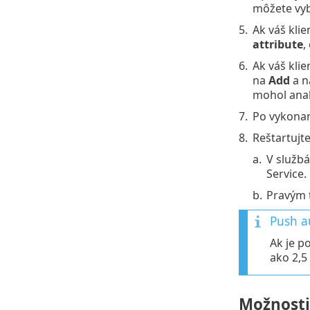
môžete vyb
5.
Ak váš kli
attribute
,
6.
Ak váš kli
na
Add
a n
mohol anal
7.
Po vykonan
8.
Reštartujt
a.
V služb
Service.
b.
Pravým t
Push au
Ak je p
ako 2,5
Možnosti