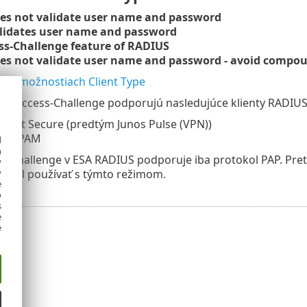
oes not validate user name and password
alidates user name and password
ss-Challenge feature of RADIUS
oes not validate user name and password - avoid compo
ií o možnostiach Client Type
US Access-Challenge podporujú nasledujúce klienty RADIUS
nect Secure (predtým Junos Pulse (VPN))
nux PAM
d
h
s-Challenge v ESA RADIUS podporuje iba protokol PAP. Pret
y
y
mal používať s týmto režimom.
e
o
s
e
e