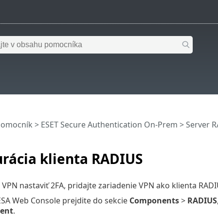
pomocník
>
ESET Secure Authentication On-Prem
>
Server 
rácia klienta RADIUS
 VPN nastaviť 2FA, pridajte zariadenie VPN ako klienta RADI
 ESA Web Console prejdite do sekcie
Components
>
RADIUS
ient
.