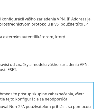
i konfigurácii vášho zariadenia VPN. IP Address je
prostredníctvom protokolu IPv6, použite túto IP
a externým autentifikátorom, ktorý
ávisí od značky a modelu vášho zariadenia VPN.
stí ESET.
obmedzíte prístup skupine zabezpečenia, všetci
ie tejto konfigurácie sa neodporúča.
žňoval Non-2FA používateľom prihlásiť sa pomocou