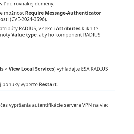
vať do rovnakej domény.
rte možnosť
Require Message-Authenticator
osti (CVE-2024-3596).
atribúty RADIUS, v sekcii
Attributes
kliknite
dnoty
Value type
, aby ho komponent RADIUS
ls
>
View Local Services
) vyhľadajte ESA RADIUS
ej ponuky vyberte
Restart
.
čas vypršania autentifikácie servera VPN na viac