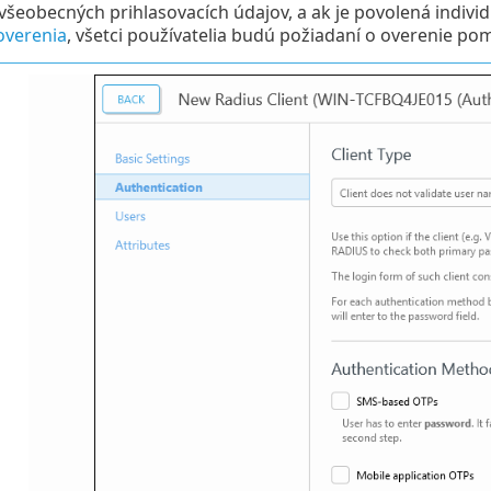
 všeobecných prihlasovacích údajov, a ak je povolená indivi
overenia
, všetci používatelia budú požiadaní o overenie p