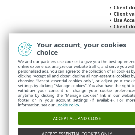
Client d
•
Client v
•
Use Acce
•
Client d
•
Viac informác
Your account, your cookies
Funkciu RADI
choice
Pulse Con
▪
modul Li
▪
We and our partners use cookies to give you the best optimize
online experience, analyze our website traffic, and serve you wit
Funkcia Acces
personalized ads. You can agree to the collection of all cookies b
clicking "Accept all and close", decline all non-essential cookies b
MS-CHAPv2 ne
choosing "Accept essential cookies only", or adjust your cooki
settings by clicking "Manage cookies". You also have the right t
withdraw your consent or change your cookie preference
anytime by clicking the "Manage cookies" link in our websit
footer or in your account settings (if available). For mor
information, see our
Cookie Policy
.
ACCEPT ALL AND CLOSE
ACCEPT ESSENTIAL COOKIES ONLY