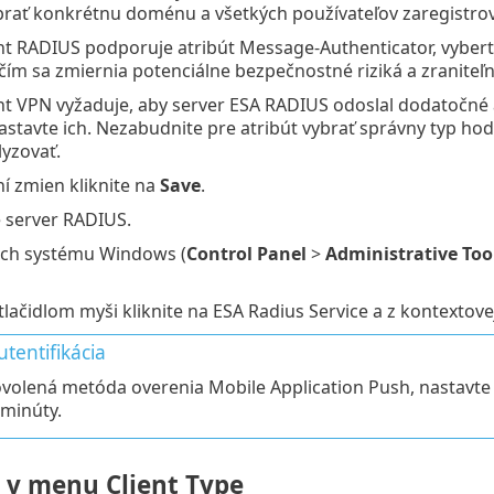
rať konkrétnu doménu a všetkých používateľov zaregistro
ent RADIUS podporuje atribút Message-Authenticator, vybe
 čím sa zmiernia potenciálne bezpečnostné riziká a zraniteľn
ent VPN vyžaduje, aby server ESA RADIUS odoslal dodatočné 
astavte ich. Nezabudnite pre atribút vybrať správny typ ho
yzovať.
í zmien kliknite na
Save
.
e server RADIUS.
ách systému Windows (
Control Panel
>
Administrative Too
lačidlom myši kliknite na ESA Radius Service a z kontextov
tentifikácia
ovolená metóda overenia Mobile Application Push, nastavte 
 minúty.
 v menu Client Type