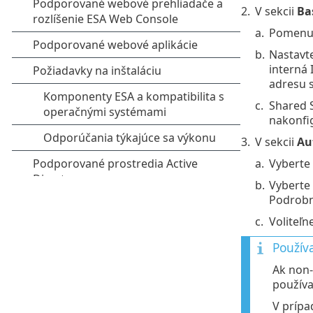
2.
V sekcii
Ba
a.
Pomenuj
b.
Nastavt
interná 
adresu 
c.
Shared S
nakonfig
3.
V sekcii
Au
a.
Vyberte 
b.
Vyberte
Podrobn
c.
Voliteľn
Používa
Ak non-
používa
V prípa