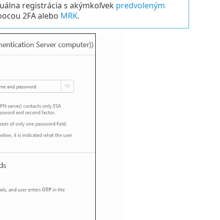
duálna registrácia s akýmkoľvek
predvoleným
omocou 2FA alebo
MRK
.