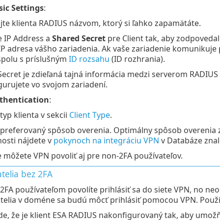
sic Settings
:
te klienta RADIUS názvom, ktorý si ľahko zapamätáte.
e IP Address a
Shared Secret
pre Client tak, aby zodpovedal
IP adresa vášho zariadenia. Ak vaše zariadenie komunikuje 
spolu s príslušným
ID rozsahu
(ID rozhrania).
ecret je zdieľaná tajná informácia medzi serverom RADIUS 
urujete vo svojom zariadení.
thentication
:
typ klienta v sekcii
Client Type
.
 preferovaný spôsob overenia. Optimálny spôsob overenia z
osti nájdete v
pokynoch na integráciu VPN
v Databáze znalo
e môžete VPN povoliť aj pre non-2FA používateľov.
telia bez 2FA
2FA používateľom povolíte prihlásiť sa do siete VPN, no ne
telia v doméne sa budú môcť prihlásiť pomocou VPN. Použit
de, že je klient ESA RADIUS nakonfigurovaný tak, aby umo