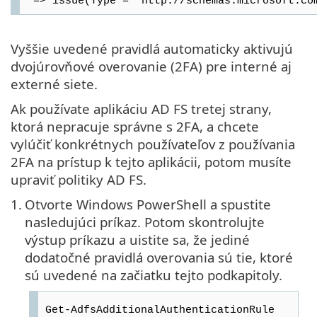
=> issue(Type = "http://schemas.microsoft.com
Vyššie uvedené pravidlá automaticky aktivujú
dvojúrovňové overovanie (2FA) pre interné aj
externé siete.
Ak používate aplikáciu AD FS tretej strany,
ktorá nepracuje správne s 2FA, a chcete
vylúčiť konkrétnych používateľov z používania
2FA na prístup k tejto aplikácii, potom musíte
upraviť politiky AD FS.
1.
Otvorte Windows PowerShell a spustite
nasledujúci príkaz. Potom skontrolujte
výstup príkazu a uistite sa, že jediné
dodatočné pravidlá overovania sú tie, ktoré
sú uvedené na začiatku tejto podkapitoly.
Get-AdfsAdditionalAuthenticationRule