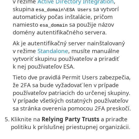
v režime
Active Directory Integration
,
skupina
sa vytvorí
esa_domain\ESA Users
automaticky počas inštalácie, pričom
namiesto
sa použije názov
esa_domain
domény autentifikačného servera.
Ak je autentifikačný server nainštalovaný
v režime
Standalone
, musíte manuálne
vytvoriť skupinu používateľov a priradiť
k nej používateľov ESA.
Tieto dve pravidlá Permit Users zabezpečia,
že 2FA sa bude vyžadovať len v prípade
používateľov patriacich do určenej skupiny.
V prípade všetkých ostatných používateľov
sa stránka overenia pomocou 2FA preskočí.
5.
Kliknite na
Relying Party Trusts
a priraďte
politiku k príslušnej priestupnej organizácii.