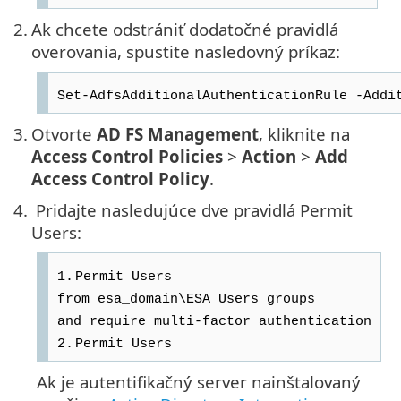
2.
Ak chcete odstrániť dodatočné pravidlá
overovania, spustite nasledovný príkaz:
Set-AdfsAdditionalAuthenticationRule -Addi
3.
Otvorte
AD FS Management
, kliknite na
Access Control Policies
>
Action
>
Add
Access Control Policy
.
4.
Pridajte nasledujúce dve pravidlá Permit
Users:
1.
Permit Users
from esa_domain\ESA Users groups
and require multi-factor authentication
2.
Permit Users
Ak je autentifikačný server nainštalovaný