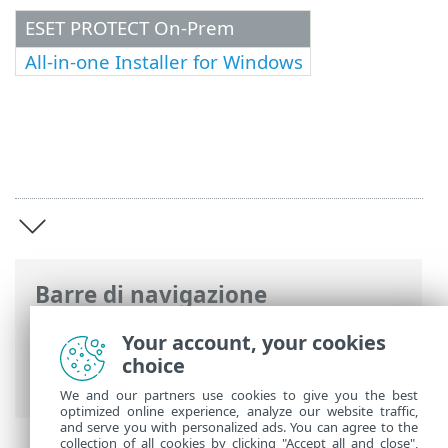
ESET PROTECT On-Prem
All-in-one Installer for Windows
Barre di navigazione
Guida online ESET
>
ESET Package
Your account, your cookies
Installer
>
Selezionare il programma di
choice
installazione
We and our partners use cookies to give you the best
optimized online experience, analyze our website traffic,
and serve you with personalized ads. You can agree to the
collection of all cookies by clicking "Accept all and close",