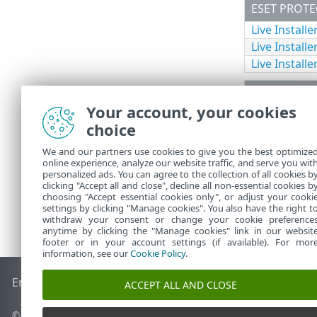
ESET PROTEC
Live Install
Live Install
Live Install
ESET PROTE
Your account, your cookies
Programme d
choice
We and our partners use cookies to give you the best optimize
online experience, analyze our website traffic, and serve you wit
personalized ads. You can agree to the collection of all cookies b
clicking "Accept all and close", decline all non-essential cookies b
choosing "Accept essential cookies only", or adjust your cooki
settings by clicking "Manage cookies". You also have the right t
withdraw your consent or change your cookie preference
anytime by clicking the "Manage cookies" link in our websit
footer or in your account settings (if available). For mor
information, see our
Cookie Policy
.
End of Life
Base de connaissances ESET
Forum ESET
ESET S
ACCEPT ALL AND CLOSE
© 1992 - 2026 ESET, spol. s r.o. - Tous droits réservés.