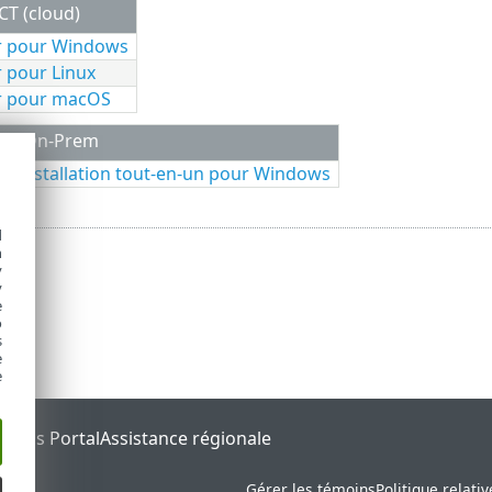
T (cloud)
er pour Windows
er pour Linux
er pour macOS
CT On-Prem
'installation tout-en-un pour Windows
d
h
y
y
e
o
s
e
e
tatus Portal
Assistance régionale
Gérer les témoins
Politique relati