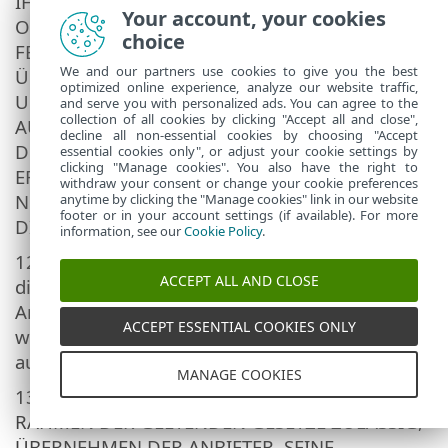
IHREN ANFORDERUNGEN ENTSPRECHEN
Your account, your cookies
ODER DASS DIE SOFTWARE STÖRUNGS- UND
choice
FEHLERFREI AUSGEFÜHRT WIRD. SIE
We and our partners use cookies to give you the best
ÜBERNEHMEN DIE VOLLE VERANTWORTUNG
optimized online experience, analyze our website traffic,
UND DAS VOLLE RISIKO HINSICHTLICH DER
and serve you with personalized ads. You can agree to the
collection of all cookies by clicking "Accept all and close",
AUSWAHL DER SOFTWARE ZUM ERREICHEN
decline all non-essential cookies by choosing "Accept
DER VON IHNEN BEABSICHTIGTEN
essential cookies only", or adjust your cookie settings by
clicking "Manage cookies". You also have the right to
ERGEBNISSE SOWIE FÜR INSTALLATION UND
withdraw your consent or change your cookie preferences
NUTZUNG DER SOFTWARE UND DEN MIT
anytime by clicking the "Manage cookies" link in our website
footer or in your account settings (if available). For more
DIESER ERZIELTEN ERGEBNISSEN.
information, see our
Cookie Policy
.
12.
Keine weiteren Verpflichtungen
. Aus
ACCEPT ALL AND CLOSE
dieser Vereinbarung ergeben sich für den
Anbieter und seine Lizenzgeber keine
ACCEPT ESSENTIAL COOKIES ONLY
weiteren Verpflichtungen außer den explizit
aufgeführten.
MANAGE COOKIES
13.
HAFTUNGSAUSSCHLUSS
. SOWEIT IM
RAHMEN DER GELTENDEN GESETZE ZULÄSSIG,
ÜBERNEHMEN DER ANBIETER, SEINE