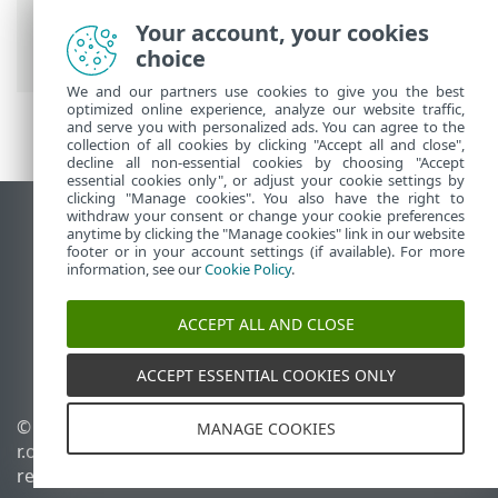
Ajuda on-line ESET
>
ESET Services
>
Visão
Your account, your cookies
geral dos Serviços ESET Security
choice
We and our partners use cookies to give you the best
optimized online experience, analyze our website traffic,
and serve you with personalized ads. You can agree to the
collection of all cookies by clicking "Accept all and close",
decline all non-essential cookies by choosing "Accept
essential cookies only", or adjust your cookie settings by
clicking "Manage cookies". You also have the right to
withdraw your consent or change your cookie preferences
Ver site para desktop
anytime by clicking the "Manage cookies" link in our website
footer or in your account settings (if available). For more
End of Life
information, see our
Cookie Policy
.
Base de conhecimento ESET
Fórum ESET
ACCEPT ALL AND CLOSE
ESET Status Portal
Suporte regional
ACCEPT ESSENTIAL COOKIES ONLY
© 1992 - 2025 ESET, spol. s
Gerenciar cookies
MANAGE COOKIES
r.o. - Todos os direitos
Política de cookies
reservados.