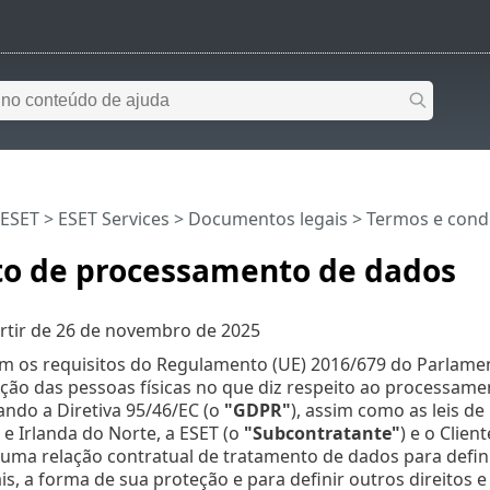
 ESET
>
ESET Services
>
Documentos legais
>
Termos e cond
to de processamento de dados
rtir de
26 de novembro de 2025
m os requisitos do Regulamento (UE) 2016/679 do Parlamen
ção das pessoas físicas no que diz respeito ao processamen
ndo a Diretiva 95/46/EC (o
"GDPR"
), assim como as leis d
e Irlanda do Norte, a ESET (o
"Subcontratante"
) e o Clien
uma relação contratual de tratamento de dados para defini
s, a forma de sua proteção e para definir outros direitos 