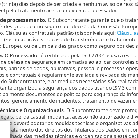
 (trinta) dias depois de ser criada e nenhum aviso de rescis
el pelo Tratamento aceita o novo Subprocessador.
o de processamento.
O Subcontratante garante que o trat
s designado como seguro por decisão da Comissão Europei
. Cláusulas contratuais padrão (disponíveis aqui:
Cláusulas
ET
) serão aplicáveis no caso de transferências e tratament
 Europeu ou de um país designado como seguro por decis
a.
O Processador é certificado pela ISO 27001 e usa a estr
a de defesa de segurança em camadas ao aplicar controles 
is, bancos de dados, aplicativos, pessoal e processos ope
os e contratuais é regularmente avaliada e revisada de man
 do Subcontratante, e as medidas necessárias são realizad
tante organizou a segurança dos dados usando ISMS com 
ncipalmente documentos de política para segurança da info
tos, gerenciamento de incidentes, tratamento de vazamento
écnicas e Organizacionais
. O Subcontratante deve proteg
ilegais, perda casual, mudança, acesso não autorizado e div
tante deverá adotar as medidas técnicas e organizativas 
a o tratamento dos direitos dos Titulares dos Dados em c
 detalhada das medidas técnicas e organizacionais está d