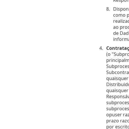
Respon
Dispon
como pa
realiz
ao pro
de Dad
informa
Contrataç
(o "Subpro
principalm
Subproces
Subcontra
quaisquer 
Distribui
quaisquer 
Responsáv
subprocess
subproces
opuser ra
prazo razo
por escrit