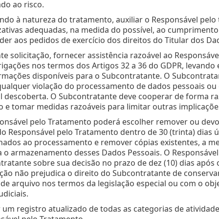
do ao risco.
do à natureza do tratamento, auxiliar o Responsável pelo
zativas adequadas, na medida do possível, ao cumprimento
er aos pedidos de exercício dos direitos do Titular dos Dad
e solicitação, fornecer assistência razoável ao Responsáv
rigações nos termos dos Artigos 32 a 36 do GDPR, levando
rmações disponíveis para o Subcontratante. O Subcontrata
qualquer violação do processamento de dados pessoais ou
l descoberta. O Subcontratante deve cooperar de forma ra
o e tomar medidas razoáveis para limitar outras implicaçõe
onsável pelo Tratamento poderá escolher remover ou devo
 Responsável pelo Tratamento dentro de 30 (trinta) dias ú
onados ao processamento e remover cópias existentes, a me
ja o armazenamento desses Dados Pessoais. O Responsável
ratante sobre sua decisão no prazo de dez (10) dias após
ção não prejudica o direito do Subcontratante de conserv
 de arquivo nos termos da legislação especial ou com o obj
udiciais.
 um registro atualizado de todas as categorias de ativida