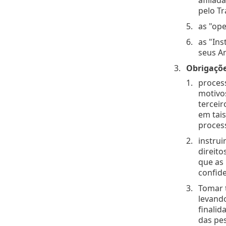
pelo T
as "ope
as "In
seus An
Obrigaçõe
proces
motivo
terceir
em tais
process
instrui
direito
que as
confide
Tomar 
levando
finalid
das pes