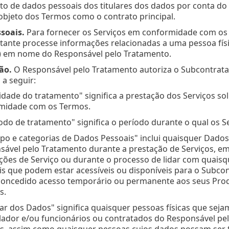
o de dados pessoais dos titulares dos dados por conta do
objeto dos Termos como o contrato principal.
soais.
Para fornecer os Serviços em conformidade com os 
ante processe informações relacionadas a uma pessoa física
) em nome do Responsável pelo Tratamento.
ão.
O Responsável pelo Tratamento autoriza o Subcontratan
 a seguir:
lidade do tratamento" significa a prestação dos Serviços s
midade com os Termos.
odo de tratamento" significa o período durante o qual os S
po e categorias de Dados Pessoais" inclui quaisquer Dados
sável pelo Tratamento durante a prestação de Serviços, e
ações de Serviço ou durante o processo de lidar com quaisq
is que podem estar acessíveis ou disponíveis para o Subco
concedido acesso temporário ou permanente aos seus Produ
s.
lar dos Dados" significa quaisquer pessoas físicas que sej
ador e/ou funcionários ou contratados do Responsável pelo
as, assim como quaisquer pessoas cujos dados possam ser 