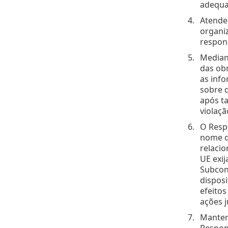
adequa
Atenden
organi
respond
Mediant
das ob
as info
sobre 
após ta
violaçã
O Resp
nome do
relaci
UE exi
Subcont
disposi
efeitos
ações j
Manter