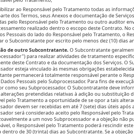
sável pelo Tratamento,
ibilizar ao Responsável pelo Tratamento todas as informa
rte dos Termos, seus Anexos e documentação de Serviços e
adas pelo Responsável pelo Tratamento ou outro auditor en
cessamento realizado dentro o escopo deste Contrato. No 
os Pessoais do lado do Responsável pelo Tratamento, o Re
r o Subcontratante por escrito pelo menos dez (10) dias an
ão de outro Subcontratante.
O Subcontratante geralmente
cessador") para realizar atividades de tratamento especí
ente deste Contrato e da documentação dos Serviços. O Su
sador esteja vinculado às mesmas obrigações estabelecida
tante permanecerá totalmente responsável perante o Res
Dados Pessoais pelo Subprocessador. Para fins de execuçã
dor como seu Subprocessador. O Subcontratante deve infor
alterações pretendidas relativas à adição ou substituição
el pelo Tratamento a oportunidade de se opor a tais alter
ador devem ser recebidas em até 7 (sete) dias úteis após a
sador será considerado aceito pelo Responsável pelo Trat
zoavelmente a um novo Subprocessador e a objeção não pud
ável, o Responsável pelo Tratamento poderá rescindir est
o dentro de 30 (trinta) dias ao Subcontratante. Se a obje