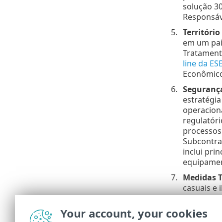
solução 30
Responsáv
Territóri
em um paí
Tratamento
line da ES
Econômico
Seguranç
estratégi
operaciona
regulatóri
processos
Subcontra
inclui pri
equipamen
Medidas T
casuais e 
Subcontra
represent
Your account, your cookies
descrição