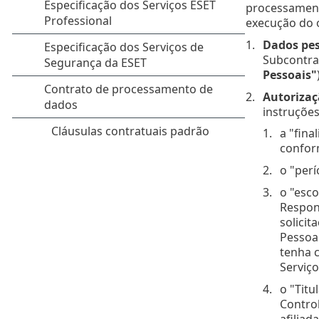
processament
execução do 
Dados pes
Subcontrat
Pessoais"
Autorizaç
instruções
a "fina
confor
o "perí
o "esco
Respon
solicit
Pessoa
tenha 
Serviço
o "Titu
Control
afiliad