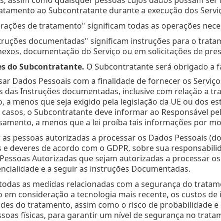
ratamento ao Subcontratante durante a execução dos Servi
rações de tratamento" significam todas as operações neces
struções documentadas" significam instruções para o trata
exos, documentação do Serviço ou em solicitações de pres
s do Subcontratante.
O Subcontratante será obrigado a fa
sar Dados Pessoais com a finalidade de fornecer os Servi
s das Instruções documentadas, inclusive com relação a tr
o, a menos que seja exigido pela legislação da UE ou dos 
 casos, o Subcontratante deve informar ao Responsável pel
amento, a menos que a lei proíba tais informações por mot
r as pessoas autorizadas a processar os Dados Pessoais (d
s e deveres de acordo com o GDPR, sobre sua responsabilid
 Pessoas Autorizadas que sejam autorizadas a processar 
ncialidade e a seguir as instruções Documentadas.
todas as medidas relacionadas com a segurança do tratame
 em consideração a tecnologia mais recente, os custos de
ades do tratamento, assim como o risco de probabilidade e g
soas físicas, para garantir um nível de segurança no trat