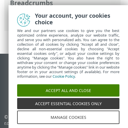
Breadcrumbs
Online-Help van ESET
>
ESET Services
>
Your account, your cookies
Overzicht van ESET Security Services
choice
We and our partners use cookies to give you the best
optimized online experience, analyze our website traffic,
and serve you with personalized ads. You can agree to the
collection of all cookies by clicking "Accept all and close",
decline all non-essential cookies by choosing "Accept
essential cookies only", or adjust your cookie settings by
clicking "Manage cookies". You also have the right to
withdraw your consent or change your cookie preferences
Bureaubladwebsite weergeven
anytime by clicking the "Manage cookies" link in our website
footer or in your account settings (if available). For more
End of Life
information, see our
Cookie Policy
.
ESET Kennisbank
ESET-forum
ACCEPT ALL AND CLOSE
ESET Status Portal
Regionale ondersteuning
ACCEPT ESSENTIAL COOKIES ONLY
© 1992 - 2025 ESET, spol. s
Cookies beheren
MANAGE COOKIES
r.o. - Alle rechten
Cookiebeleid