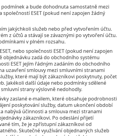
hto podmínek a bude dohodnuta samostatně mezi
 společností ESET (pokud není zapojen žádný
ním jakýchkoli služeb nebo před vytvořením účtu.
m z účtů a stávají se závaznými po vytvoření účtu.
 podmínkami v plném rozsahu.
 ESET, nebo společnosti ESET (pokud není zapojen
dně objednávku zadá do obchodního systému
nosti ESET jejím řádným zadáním do obchodního
 na uzavření smlouvy mezi smluvními stranami
lužby, které mají být zákazníkovi poskytnuty, počet
b. Jakékoli další údaje nebo podmínky sdělené
 smluvní strany výslovně nedohodly.
ávky zaslané e-mailem, které obsahuje podrobnosti
ájení poskytování služby, datum ukončení období
vka nabývá účinnosti a smlouva mezi stranami
jednávky zákazníkovi. Po odeslání přijetí
ané tím, že je zpřístupní zákazníkovi od
atného. Skutečné využívání objednaných služeb