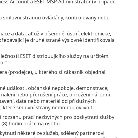
ess Account a ESET MSP Administrator (v případě
sou smluvní stranou ovládány, kontrolovány nebo
ce a data, ať už v písemné, ústní, elektronické,
ředávající je druhé straně výslovně identifikovala
čnosti ESET distribuujícího služby na určitém
or“.
ra (prodejce), u kterého si zákazník objednal
čné události, občanské nepokoje, demonstrace,
malení nebo přerušení práce, ohrožení národní
avení, data nebo materiál od příslušných
, které smluvní strany nemohou ovlivnit.
 rozsahu prací nezbytných pro poskytnutí služby
 (8) hodin práce na osobu.
ytnutí některé ze služeb, sdělený partnerovi