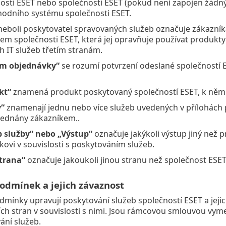
osti ESET nebo společnosti ESET (pokud není zapojen žádný 
odního systému společnosti ESET.
eboli poskytovatel spravovaných služeb označuje zákazníka
em společnosti ESET, která jej opravňuje používat produkty
ch IT služeb třetím stranám.
tím objednávky“
se rozumí potvrzení odeslané společností 
kt“
znamená produkt poskytovaný společností ESET, k němuž
y“
znamenají jednu nebo více služeb uvedených v přílohách
jednány zákazníkem..
 služby“ nebo „Výstup“
označuje jakýkoli výstup jiný než p
kovi v souvislosti s poskytováním služeb.
strana“
označuje jakoukoli jinou stranu než společnost ESE
podmínek a jejich závaznost
dmínky upravují poskytování služeb společností ESET a jejic
ch stran v souvislosti s nimi. Jsou rámcovou smlouvou vym
vání služeb.