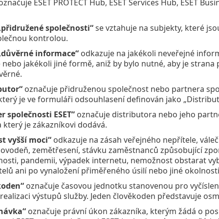
označuje ESET PROTECT Hub, ESET Services Hub, ESET Busin
„přidružené společnosti“
se vztahuje na subjekty, které j
lečnou kontrolou.
„důvěrné informace“
odkazuje na jakékoli neveřejné informa
nebo jakékoli jiné formě, aniž by bylo nutné, aby je strana p
věrné.
butor“
označuje přidruženou společnost nebo partnera spole
který je ve formuláři odsouhlasení definován jako „Distribut
r společnosti ESET”
označuje distributora nebo jeho partne
a který je zákazníkovi dodává.
st vyšší moci“
odkazuje na zásah veřejného nepřítele, vále
povodeň, zemětřesení, stávku zaměstnanců způsobující zpo
osti, pandemii, výpadek internetu, nemožnost obstarat vyb
elů ani po vynaložení přiměřeného úsilí nebo jiné okolnosti
koden“
označuje časovou jednotku stanovenou pro vyčíslení
realizaci výstupů služby. Jeden člověkoden představuje osm
návka“
označuje právní úkon zákazníka, kterým žádá o posk