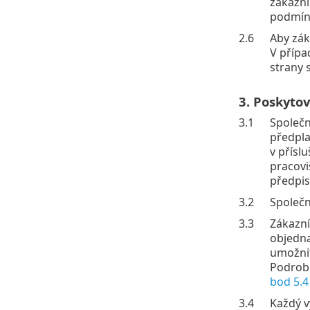
zákazní
podmín
2.6
Aby zák
V přípa
strany 
3. Poskytov
3.1
Společn
předpla
v přísl
pracovi
předpis
3.2
Společn
3.3
Zákazní
objedna
umožnit
Podrobn
bod 5.4
3.4
Každý v