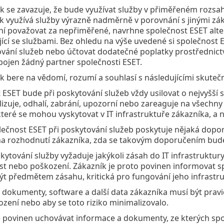
k se zavazuje, že bude využívat služby v přiměřeném rozsa
k využívá služby výrazně nadměrně v porovnání s jinými z
ní považovat za nepřiměřené, navrhne společnost ESET alter
jící se službami. Bez ohledu na výše uvedené si společnos
vání služeb nebo účtovat dodatečné poplatky prostřednict
pojen žádný partner společnosti ESET.
k bere na vědomí, rozumí a souhlasí s následujícími skuteč
 ESET bude při poskytování služeb vždy usilovat o nejvyšší
lizuje, odhalí, zabrání, upozorní nebo zareaguje na všechny 
které se mohou vyskytovat v IT infrastruktuře zákazníka, a
ečnost ESET při poskytování služeb poskytuje nějaká doporu
a rozhodnutí zákazníka, zda se takovým doporučením bude 
skytování služby vyžaduje jakýkoli zásah do IT infrastruktur
t nebo poškození. Zákazník je proto povinen informovat spol
ýt předmětem zásahu, kritická pro fungování jeho infrastru
 dokumenty, software a další data zákazníka musí být pravid
zení nebo aby se toto riziko minimalizovalo.
e povinen uchovávat informace a dokumenty, ze kterých spo