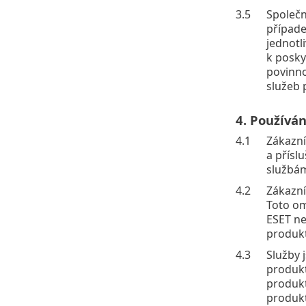
3.5
Společn
případe
jednotl
k posky
povinno
služeb 
4. Používán
4.1
Zákazní
a přísl
službá
4.2
Zákazní
Toto om
ESET ne
produkt
4.3
Služby 
produkt
produkt
produkt