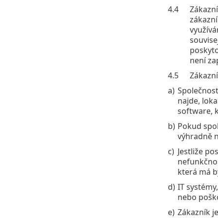
4.4
Zákazní
zákazní
využívá
souvise
poskyto
není za
4.5
Zákazní
a)
Společnost
najde, loka
software, 
b)
Pokud spol
výhradně n
c)
Jestliže po
nefunkčnos
která má b
d)
IT systémy,
nebo poško
e)
Zákazník j