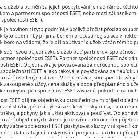
 služeb a odměn za jejich poskytování je nad rámec těc
kem a partnerem společnosti ESET, nebo mezi zákazníkem a
 společnosti ESET).
k je povinen si tyto podmínky pečlivě přečíst před zakoupe
k tyto podmínky přijímá během procesu registrace v některé
k bere na vědomí, že je při používání služeb vázán těmito
k sdělí svou objednávku služeb buď partnerovi společnosti
artner společnosti ESET). Partner společnosti ESET násle
osti ESET. Objednávka je považována za doručenou společ
 společnosti ESET a jako taková je považována za nabídku
tování uvedených služeb. V objednávce jsou specifikovány s
k zakoupené služby, cena služby a doba předplatného služe
kem nejsou pro společnost ESET závazné, pokud se na nich
ost ESET přijme objednávku prostřednictvím přijetí objedn
nané službě, jež má být zákazníkovi poskytnuta, datum zah
tného, a pokyny, jak službu aktivovat a používat. Objedná
tování objednaných služeb je uzavřena doručením přijetí ob
vky začne společnost ESET poskytovat služby v ní specifikov
ného data zahájení poskytování po sjednanou dobu předpl