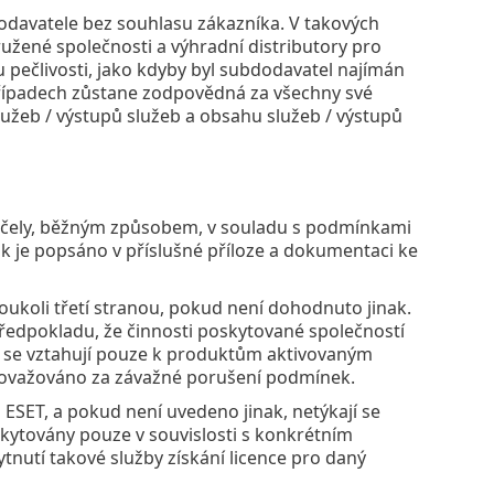
odavatele bez souhlasu zákazníka. V takových
ružené společnosti a výhradní distributory pro
pečlivosti, jako kdyby byl subdodavatel najímán
 případech zůstane zodpovědná za všechny své
služeb / výstupů služeb a obsahu služeb / výstupů
 účely, běžným způsobem, v souladu s podmínkami
ak je popsáno v příslušné příloze a dokumentaci ke
oukoli třetí stranou, pokud není dohodnuto jinak.
ředpokladu, že činnosti poskytované společností
 se vztahují pouze k produktům aktivovaným
 považováno za závažné porušení podmínek.
ESET, a pokud není uvedeno jinak, netýkají se
kytovány pouze v souvislosti s konkrétním
tnutí takové služby získání licence pro daný