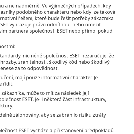
hu a ne nadměrně. Ve výjimečných případech, kdy
ákazníky podobného charakteru nebo kdy lze takové
nativní řešení, které bude řešit potřeby zákazníka
t ESET vyhrazuje právo odmítnout nebo omezit
vím partnera společnosti ESET nebo přímo, pokud
nostmi:
 standardy, nicméně společnost ESET nezaručuje, že
hrozby, zranitelnosti, škodlivý kód nebo škodlivý
 nenese za to odpovědnost.
čení, mají pouze informativní charakter. Je
řídit.
y zákazníka, může to mít za následek její
ečnost ESET, je-li některá část infrastruktury,
ktury.
elně zálohovány, aby se zabránilo riziku ztráty
lečnost ESET vycházela při stanovení předpokladů