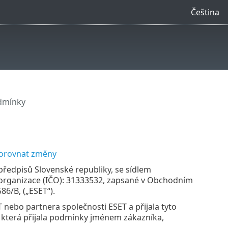
Čeština
dmínky
orovnat změny
h předpisů Slovenské republiky, se sídlem
slo organizace (IČO): 31333532, zapsané v Obchodním
86/B, („ESET“).
 nebo partnera společnosti ESET a přijala tyto
 která přijala podmínky jménem zákazníka,