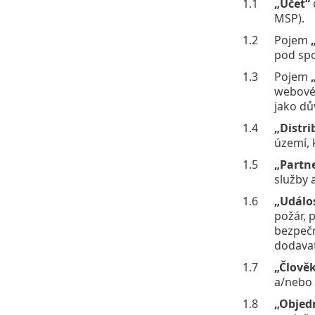
1.1
„Účet“
MSP).
1.2
Pojem
pod spo
1.3
Pojem
webové 
jako dů
1.4
„Distri
území, 
1.5
„Partne
služby 
1.6
„Událo
požár, 
bezpečn
dodavat
1.7
„Člově
a/nebo 
1.8
„Objed