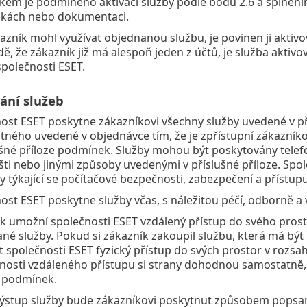
kem je podmíněno aktivací služby podle bodu 2.6 a splněn
kách nebo dokumentaci.
azník mohl využívat objednanou službu, je povinen ji aktivo
dě, že zákazník již má alespoň jeden z účtů, je služba akti
společnosti ESET.
ání služeb
ost ESET poskytne zákazníkovi všechny služby uvedené v př
tného uvedené v objednávce tím, že je zpřístupní zákazníkov
ušné příloze podmínek. Služby mohou být poskytovány telefo
šti nebo jinými způsoby uvedenými v příslušné příloze. Spo
y týkající se počítačové bezpečnosti, zabezpečení a přístup
ost ESET poskytne služby včas, s náležitou péčí, odborně a
k umožní společnosti ESET vzdálený přístup do svého pros
né služby. Pokud si zákazník zakoupil službu, která má být
 společnosti ESET fyzický přístup do svých prostor v rozs
osti vzdáleného přístupu si strany dohodnou samostatně, p
podmínek.
ýstup služby bude zákazníkovi poskytnut způsobem popsaný