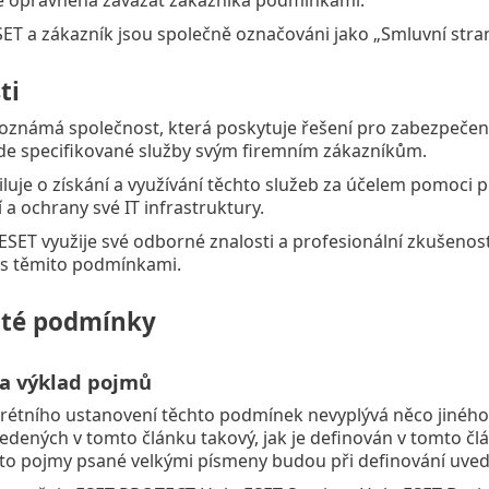
ET a zákazník jsou společně označováni jako „Smluvní strany
ti
toznámá společnost, která poskytuje řešení pro zabezpečení
de specifikované služby svým firemním zákazníkům.
iluje o získání a využívání těchto služeb za účelem pomoci p
 a ochrany své IT infrastruktury.
ESET využije své odborné znalosti a profesionální zkušenos
 s těmito podmínkami.
té podmínky
 a výklad pojmů
rétního ustanovení těchto podmínek nevyplývá něco jiného
ených v tomto článku takový, jak je definován v tomto člá
to pojmy psané velkými písmeny budou při definování uved