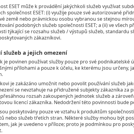
ost ESET může k provádění jakýchkoli služeb využívat subd
ch společnost ESET: (i) využije pouze své autorizované přid
ivé země nebo právnickou osobu vybranou se stejnou mírou 
tování podobných služeb společnosti ESET; a (ii) ve všech
sti týkající se rozsahu služeb / výstupů služeb, standardu 
poskytovaných zákazníkovi.
í služeb a jejich omezení
k je povinen používat služby pouze pro své podnikatelské
ušnými přílohami a pouze k účelu, ke kterému jsou určeny, j
m.
kovi je zakázáno umožnit nebo povolit používání služeb jak
ezení se nevztahuje na přidružené subjekty zákazníka za p
přesáhnou rozsah zakoupených jednotek služeb a zároveň
ovou licencí zákazníka. Nedodržení této povinnosti bude
jsou poskytovány pouze ve vztahu k produktům společnosti 
ů nebo služeb třetích stran. Některé služby mohou být pos
em, jak je uvedeno v příloze; proto je podmínkou pro posky
.