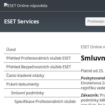
ESET Services
ESET Online 
Smluvn
Platné od 25.
Poskytovatel
Einsteinova 2
rejstříku ved
Zákazník:
Prá
podmínky běhe
zaručuje, že 