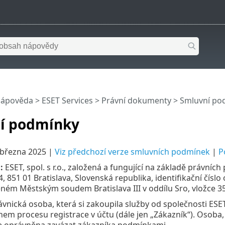
nápověda
>
ESET Services
>
Právní dokumenty
> Smluvní po
í podmínky
 března 2025 |
Viz předchozí verze smluvních podmínek
|
P
:
ESET, spol. s r.o., založená a fungující na základě právníc
4, 851 01 Bratislava, Slovenská republika, identifikační čí
eném Městským soudem Bratislava III v oddílu Sro, vložce 35
vnická osoba, která si zakoupila služby od společnosti ESET
m procesu registrace v účtu (dále jen „Zákazník“). Osoba,
je oprávněna zavázat zákazníka podmínkami.