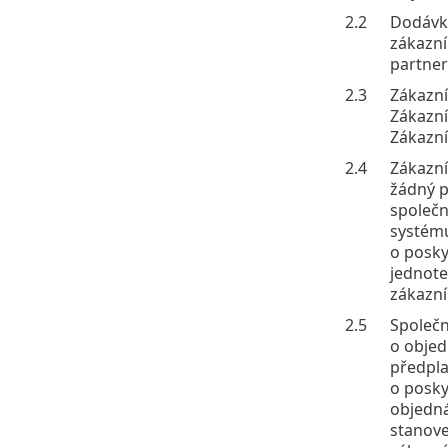
2.2
Dodávka
zákazní
partner
2.3
Zákazní
Zákazní
Zákazní
2.4
Zákazní
žádný p
společn
systému
o posky
jednote
zákazní
2.5
Společn
o objed
předpla
o posky
objedná
stanove