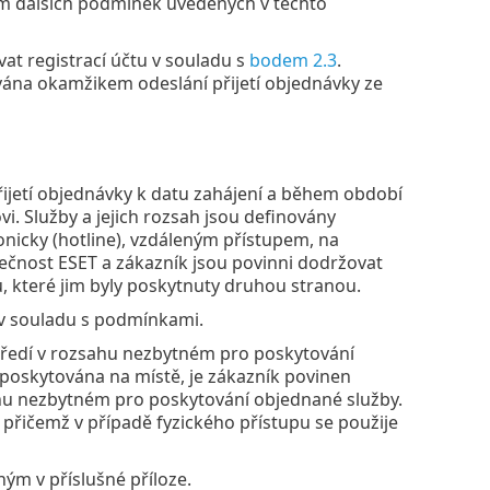
ím dalších podmínek uvedených v těchto
vat registrací účtu v souladu s
bodem 2.3
.
vována okamžikem odeslání přijetí objednávky ze
ijetí objednávky k datu zahájení a během období
i. Služby a jejich rozsah jsou definovány
nicky (hotline), vzdáleným přístupem, na
lečnost ESET a zákazník jsou povinni dodržovat
u, které jim byly poskytnuty druhou stranou.
 v souladu s podmínkami.
tředí v rozsahu nezbytném pro poskytování
 poskytována na místě, je zákazník povinen
ahu nezbytném pro poskytování objednané služby.
řičemž v případě fyzického přístupu se použije
m v příslušné příloze.