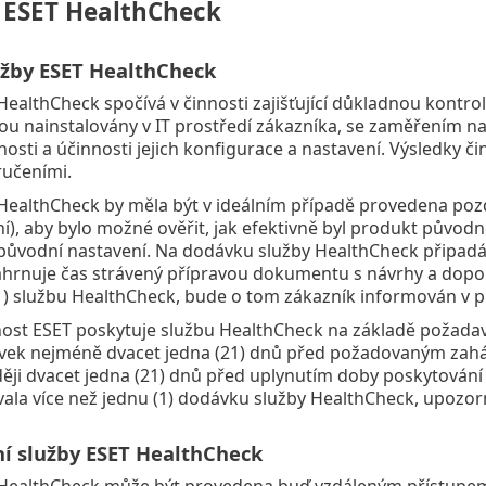
a ESET HealthCheck
lužby ESET HealthCheck
HealthCheck spočívá v činnosti zajišťující důkladnou kontr
sou nainstalovány v IT prostředí zákazníka, se zaměřením na 
nosti a účinnosti jejich konfigurace a nastavení. Výsledky 
učeními.
HealthCheck by měla být v ideálním případě provedena pozdě
í), aby bylo možné ověřit, jak efektivně byl produkt původn
původní nastavení. Na dodávku služby HealthCheck připadá
hrnuje čas strávený přípravou dokumentu s návrhy a dopo
1) službu HealthCheck, bude o tom zákazník informován v p
ost ESET poskytuje službu HealthCheck na základě požada
ek nejméně dvacet jedna (21) dnů před požadovaným zahá
ěji dvacet jedna (21) dnů před uplynutím doby poskytování
ala více než jednu (1) dodávku služby HealthCheck, upozorn
ní služby ESET HealthCheck
HealthCheck může být provedena buď vzdáleným přístupem, 