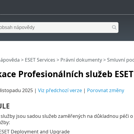
nápověda
>
ESET Services
>
Právní dokumenty
>
Smluvní po
kace Profesionálních služeb ESET
 listopadu 2025 |
Viz předchozí verze
|
Porovnat změny
ULE
 služby jsou sadou služeb zaměřených na důkladnou péči o 
užby:
 ESET Deployment and Upgrade