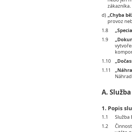
zákazníka.
d)
„Chyba bě
provoz neb
1.8
„Specia
1.9
„Dokum
vytvoře
kompone
1.10
„Dočas
1.11
„Náhra
Náhradn
A. Služb
1. Popis s
1.1
Služba 
1.2
Činnost