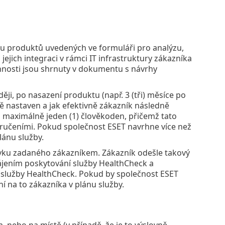
olu produktů uvedených ve formuláři pro analýzu,
jejich integraci v rámci IT infrastruktury zákazníka
činnosti jsou shrnuty v dokumentu s návrhy
ji, po nasazení produktu (např. 3 (tři) měsíce po
ě nastaven a jak efektivně zákazník následně
 maximálně jeden (1) člověkoden, přičemž tato
ručeními. Pokud společnost ESET navrhne více než
lánu služby.
vku zadaného zákazníkem. Zákazník odešle takový
jením poskytování služby HealthCheck a
 služby HealthCheck. Pokud by společnost ESET
í na to zákazníka v plánu služby.
nebo na místě (v případě, že je to výslovně