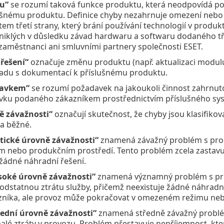
u“
se rozumí taková funkce produktu, která neodpovídá p
ušnému produktu. Definice chyby nezahrnuje omezení nebo
em třetí strany, který brání používání technologií v produ
niklých v důsledku závad hardwaru a softwaru dodaného tř
zaměstnanci ani smluvními partnery společnosti ESET.
 řešení“
označuje změnu produktu (např. aktualizaci modulu
adu s dokumentací k příslušnému produktu.
davkem“
se rozumí požadavek na jakoukoli činnost zahrnut
vku podaného zákazníkem prostřednictvím příslušného sy
ě závažnosti“
označují skutečnost, že chyby jsou klasifikov
 a běžné.
tické úrovně závažnosti“
znamená závažný problém s produ
m nebo produkčním prostředí. Tento problém zcela zastavuj
 žádné náhradní řešení.
soké úrovně závažnosti“
znamená významný problém s pro
odstatnou ztrátu služby, přičemž neexistuje žádné náhradní
zníka, ale provoz může pokračovat v omezeném režimu nebo 
řední úrovně závažnosti“
znamená středně závažný problé
alé ztráty v provozu. Problém přestavuje nepříjemnost, kte