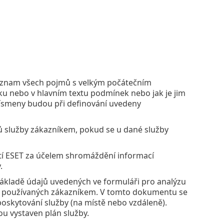
 význam všech pojmů s velkým počátečním
ku nebo v hlavním textu podmínek nebo jak je jim
 písmeny budou při definování uvedeny
upů služby zákazníkem, pokud se u dané služby
í ESET za účelem shromáždění informací
.
ákladě údajů uvedených ve formuláři pro analýzu
ledů používaných zákazníkem. V tomto dokumentu se
poskytování služby (na místě nebo vzdáleně).
bou vystaven plán služby.