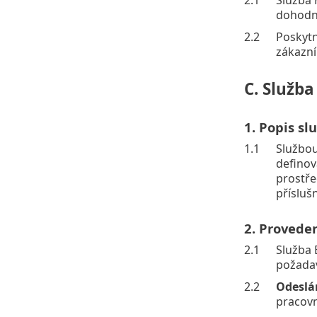
dohodnu
2.2
Poskytn
zákazní
C. Služb
1. Popis s
1.1
Službou
definov
prostře
přísluš
2. Provede
2.1
Služba 
požada
2.2
Odeslá
pracovn