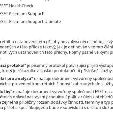
ESET HealthCheck
 ESET Premium Support
ESET Premium Support Ultimate
étního ustanovení této přílohy nevyplývá něco jiného, je
ených v této příloze takový, jak je definován v tomto člán
dnotlivých ustanoveních této přílohy. Pojmy psané velkými
.
ací protokol
“ je písemný protokol potvrzující přijetí výst
, který je zákazníkovi zaslán po dokončení příslušné služby.
lář pro analýzu“
označuje dokument vytvořený společnost
ých k provedení konkrétních činností zahrnutých do služby
lužby“
označuje dokument vytvořený společností ESET na z
étních oblastí nastavení produktu / politik / úloh / přeh
e zejména přibližný rozsah dodávky činnosti, termíny a typ 
ná příloha specifikuje, zda bude v souvislosti s určitou služ