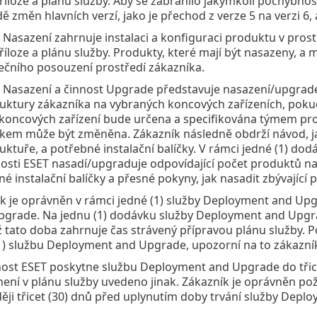
příloze a plánu služby. Aby se zabránilo jakýmkoli pochybno
ě změn hlavních verzí, jako je přechod z verze 5 na verzi 6, a
 Nasazení zahrnuje instalaci a konfiguraci produktu v pros
příloze a plánu služby. Produkty, které mají být nasazeny, a m
ečního posouzení prostředí zákazníka.
 Nasazení a činnost Upgrade představuje nasazení/upgrad
ruktury zákazníka na vybraných koncových zařízeních, pokud
koncových zařízení bude určena a specifikována týmem pro 
kem může být změněna. Zákazník následně obdrží návod, ja
ruktuře, a potřebné instalační balíčky. V rámci jedné (1) do
osti ESET nasadí/upgraduje odpovídající počet produktů na 
né instalační balíčky a přesné pokyny, jak nasadit zbývající p
k je oprávněn v rámci jedné (1) služby Deployment and Up
grade. Na jednu (1) dodávku služby Deployment and Upgra
 tato doba zahrnuje čas strávený přípravou plánu služby. 
1) službu Deployment and Upgrade, upozorní na to zákazník
ost ESET poskytne službu Deployment and Upgrade do třice
ení v plánu služby uvedeno jinak. Zákazník je oprávněn p
ěji třicet (30) dnů před uplynutím doby trvání služby Dep