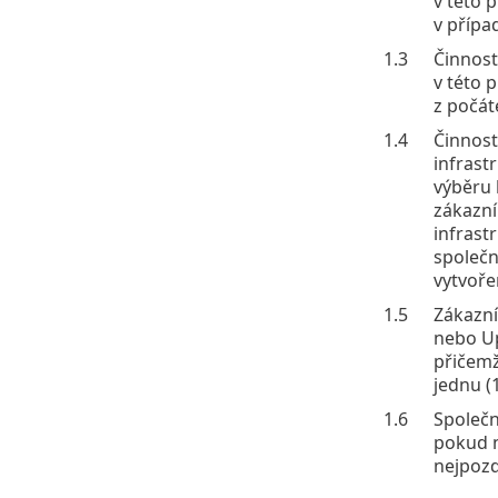
v této 
v případ
1.3
Činnost
v této 
z počát
1.4
Činnost
infrast
výběru 
zákazní
infrast
společn
vytvoře
1.5
Zákazní
nebo Up
přičemž
jednu (
1.6
Společn
pokud n
nejpozd