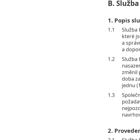
B. Služb
1. Popis s
1.1
Služba 
které j
a správ
a dopor
1.2
Služba 
nasazen
změnil 
doba za
jednu (
1.3
Společn
požadav
nejpozd
navrhov
2. Provede
2.1
Služba 