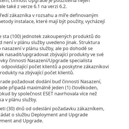
stem, činnost Upgrade je použitelná nejen
le také z verze 6.1 na verzi 6.2.
tředí zákazníka v rozsahu a míře definovaným
etody instalace, které mají být použity, vycházejí
e sta (100) jednotek zakoupených produktů do
 není v plánu služby uvedeno jinak. Struktura
nasazení v plánu služby, ale po dohodě se
k nasadit/upgradovat zbývající produkty ve své
dávky činnosti Nasazení/Upgrade specialista
odpovídající počet klientů a poskytne zákazníkovi
rodukty na zbývající počet klientů.
grade požadovat dodání buď činnosti Nasazení,
de připadá maximálně jeden (1) člověkoden,
Pokud by společnost ESET navrhovala více než
a v plánu služby.
ti (30) dnů od odeslání požadavku zákazníkem,
ožádat o službu Deployment and Upgrade
loyment and Upgrade.