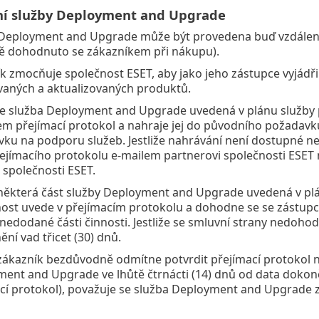
ní služby Deployment and Upgrade
Deployment and Upgrade může být provedena buď vzdáleným
ě dohodnuto se zákazníkem při nákupu).
k zmocňuje společnost ESET, aby jako jeho zástupce vyjád
aných a aktualizovaných produktů.
e služba Deployment and Upgrade uvedená v plánu služby 
m přejímací protokol a nahraje jej do původního požadav
ku na podporu služeb. Jestliže nahrávání není dostupné n
řejímacího protokolu e-mailem partnerovi společnosti ESET
 společnosti ESET.
ěkterá část služby Deployment and Upgrade uvedená v plá
ost uvede v přejímacím protokolu a dohodne se se zástupc
nedodané části činnosti. Jestliže se smluvní strany nedohod
ění vad třicet (30) dnů.
ákazník bezdůvodně odmítne potvrdit přejímací protokol n
ent and Upgrade ve lhůtě čtrnácti (14) dnů od data dokonče
cí protokol), považuje se služba Deployment and Upgrade 