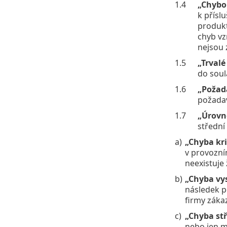
1.4
„Chybo
k přísl
produkt
chyb vz
nejsou 
1.5
„Trvalé
do soul
1.6
„Poža
požada
1.7
„Úrovn
střední
a)
„Chyba kri
v provozní
neexistuje
b)
„Chyba vy
následek p
firmy záka
c)
„Chyba st
nebo jen m