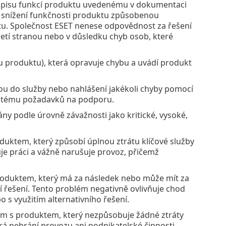
opisu funkcí produktu uvedenému v dokumentaci
 snížení funkčnosti produktu způsobenou
ktu. Společnost ESET nenese odpovědnost za řešení
etí stranou nebo v důsledku chyb osob, které
 produktu), která opravuje chybu a uvádí produkt
ou do služby nebo nahlášení jakékoli chyby pomocí
stému požadavků na podporu.
ány podle úrovně závažnosti jako kritické, vysoké,
ktem, který způsobí úplnou ztrátu klíčové služby
e práci a vážně narušuje provoz, přičemž
duktem, který má za následek nebo může mít za
 řešení. Tento problém negativně ovlivňuje chod
s využitím alternativního řešení.
m s produktem, který nezpůsobuje žádné ztráty
rá nebrání provozu ani podnikatelské činnosti