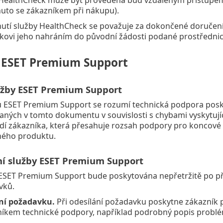
to se zákazníkem při nákupu).
utí služby HealthCheck se považuje za dokončené doruče
kovi jeho nahráním do původní žádosti podané prostřednic
a ESET Premium Support
lužby ESET Premium Support
 ESET Premium Support se rozumí technická podpora posk
aných v tomto dokumentu v souvislosti s chybami vyskytujíc
dí zákazníka, která přesahuje rozsah podpory pro koncové u
ného produktu.
ní služby ESET Premium Support
ESET Premium Support bude poskytována nepřetržitě po při
vků.
ní požadavku.
Při odesílání požadavku poskytne zákazník
íkem technické podpory, například podrobný popis problé