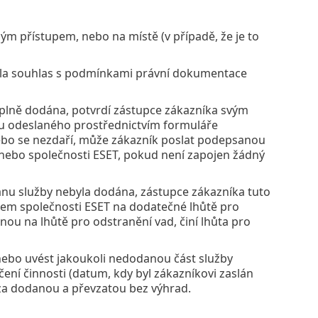
 přístupem, nebo na místě (v případě, že je to
řila souhlas s podmínkami právní dokumentace
plně dodána, potvrdí zástupce zákazníka svým
ku odeslaného prostřednictvím formuláře
ebo se nezdaří, může zákazník poslat podepsanou
 nebo společnosti ESET, pokud není zapojen žádný
nu služby nebyla dodána, zástupce zákazníka tuto
em společnosti ESET na dodatečné lhůtě pro
nou na lhůtě pro odstranění vad, činí lhůta pro
ebo uvést jakoukoli nedodanou část služby
ní činnosti (datum, kdy byl zákazníkovi zaslán
za dodanou a převzatou bez výhrad.