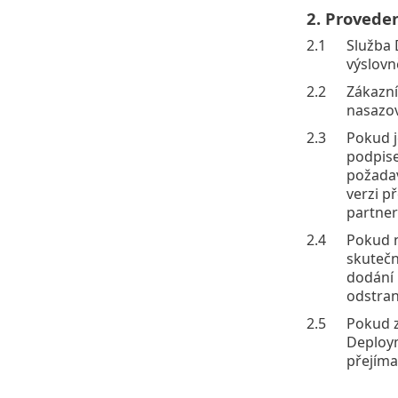
2. Provede
2.1
Služba 
výslovn
2.2
Zákazní
nasazov
2.3
Pokud j
podpise
požadav
verzi p
partner
2.4
Pokud n
skutečn
dodání 
odstran
2.5
Pokud z
Deploym
přejíma