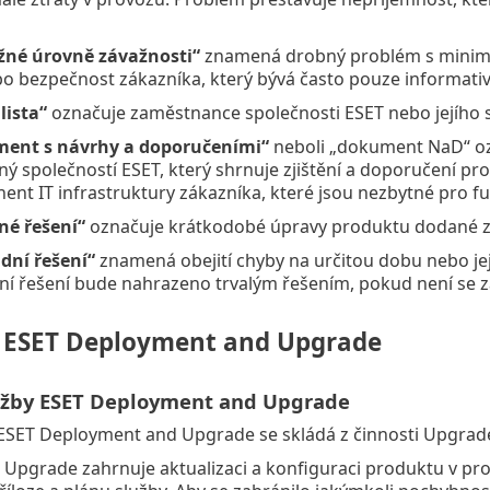
žné úrovně závažnosti“
znamená drobný problém s minim
o bezpečnost zákazníka, který bývá často pouze informativ
lista“
označuje zaměstnance společnosti ESET nebo jejího 
ent s návrhy a doporučeními“
neboli „dokument NaD“ ozn
ný společností ESET, který shrnuje zjištění a doporučení pro
nt IT infrastruktury zákazníka, které jsou nezbytné pro f
né řešení“
označuje krátkodobé úpravy produktu dodané zá
dní řešení“
znamená obejití chyby na určitou dobu nebo jej
í řešení bude nahrazeno trvalým řešením, pokud není se 
a ESET Deployment and Upgrade
lužby ESET Deployment and Upgrade
ESET Deployment and Upgrade se skládá z činnosti Upgrade
 Upgrade zahrnuje aktualizaci a konfiguraci produktu v pr