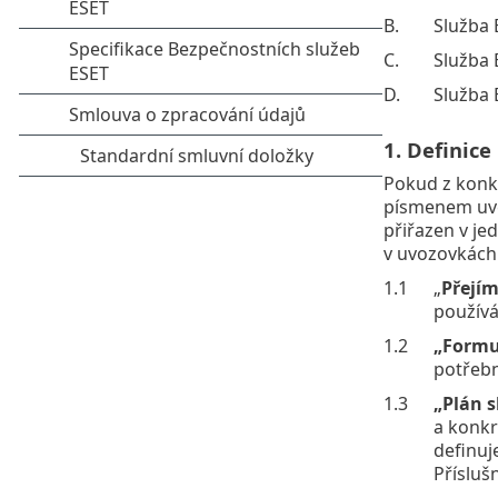
B.
Služba 
C.
Služba
D.
Služba 
1. Definice
Pokud z konkr
písmenem uved
přiřazen v je
v uvozovkách
1.1
„
Přejím
používá
1.2
„Formu
potřebn
1.3
„Plán s
a konkr
definuj
Přísluš