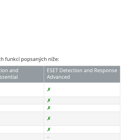
ch funkcí popsaných níže:
tion and
ESET Detection and Response
ential​​
Advanced​
✗​
✗​
✗​
✗​
✗​
–​