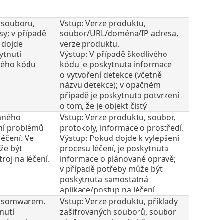
 souboru,
Vstup: Verze produktu,
y; v případě
soubor/URL/doména/IP adresa,
 dojde
verze produktu.
ytnutí
Výstup: V případě škodlivého
vého kódu
kódu je poskytnuta informace
o vytvoření detekce (včetně
názvu detekce); v opačném
případě je poskytnuto potvrzení
o tom, že je objekt čistý
laného
Vstup: Verze produktu, soubor,
ní problémů
protokoly, informace o prostředí.
léčení. Ve
Výstup: Pokud dojde k vylepšení
že být
procesu léčení, je poskytnuta
oj na léčení.
informace o plánované opravě;
v případě potřeby může být
poskytnuta samostatná
aplikace/postup na léčení.
ansomwarem.
Vstup: Verze produktu, příklady
nutí
zašifrovaných souborů, soubor