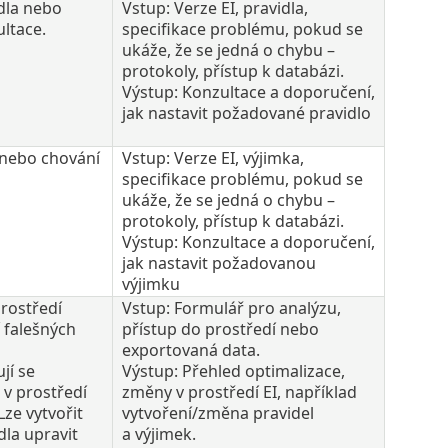
dla nebo
Vstup: Verze EI, pravidla,
ltace.
specifikace problému, pokud se
ukáže, že se jedná o chybu –
protokoly, přístup k databázi.
Výstup: Konzultace a doporučení,
jak nastavit požadované pravidlo
 nebo chování
Vstup: Verze EI, výjimka,
specifikace problému, pokud se
ukáže, že se jedná o chybu –
protokoly, přístup k databázi.
Výstup: Konzultace a doporučení,
jak nastavit požadovanou
výjimku
prostředí
Vstup: Formulář pro analýzu,
 falešných
přístup do prostředí nebo
exportovaná data.
jí se
Výstup: Přehled optimalizace,
 v prostředí
změny v prostředí EI, například
Lze vytvořit
vytvoření/změna pravidel
dla upravit
a výjimek.