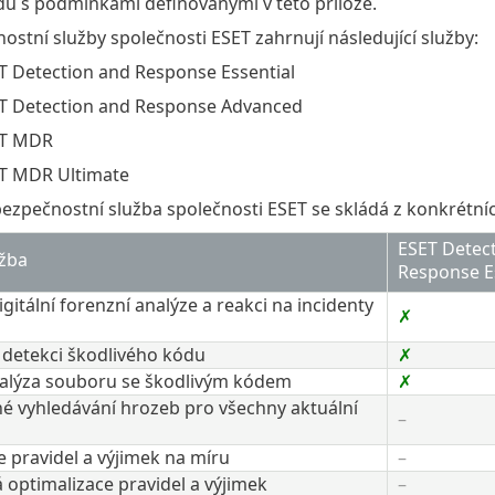
du s podmínkami definovanými v této příloze.
ostní služby společnosti ESET zahrnují následující služby:
T Detection and Response Essential
T Detection and Response Advanced
ET MDR
T MDR Ultimate
ezpečnostní služba společnosti ESET se skládá z konkrétní
ESET Detec
ba​​
Response Ess
gitální forenzní analýze a reakci na incidenty
✗​
detekci škodlivého kódu​
✗​
lýza souboru se škodlivým kódem​
✗​
é vyhledávání hrozeb pro všechny aktuální
–​​
 pravidel a výjimek na míru
–
optimalizace pravidel a výjimek​
–​