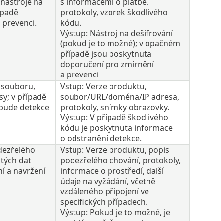
 nástroje na
s informacemi o platbě,
ípadě
protokoly, vzorek škodlivého
 prevenci.
kódu.
Výstup: Nástroj na dešifrování
(pokud je to možné); v opačném
případě jsou poskytnuta
doporučení pro zmírnění
a prevenci
 souboru,
Vstup: Verze produktu,
y; v případě
soubor/URL/doména/IP adresa,
 bude detekce
protokoly, snímky obrazovky.
Výstup: V případě škodlivého
kódu je poskytnuta informace
o odstranění detekce.
dezřelého
Vstup: Verze produktu, popis
utých dat
podezřelého chování, protokoly,
í a navržení
informace o prostředí, další
údaje na vyžádání, včetně
vzdáleného připojení ve
specifických případech.
Výstup: Pokud je to možné, je