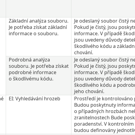
Základní analýza souboru.
Je odeslaný soubor čistý n
Je potřeba získat základní
Pokud je čistý, jsou poskyt
informace o souboru.
informace. V případě škod
jsou uvedeny důvody detek
škodlivého kódu a základn
chování.
Podrobná analýza
Je odeslaný soubor čistý n
souboru. Je potřeba získat
Pokud je čistý, jsou poskyt
podrobné informace
informace. V případě škod
o škodlivému kódu.
jsou uvedeny důvody detek
škodlivého kódu a podrob
jeho chování.
né
EI: Vyhledávání hrozeb
Prostředí je kontrolováno 
Budou poskytnuty inform
o případných hrozbách ne
zranitelnostech Bude pos
poradenství. V kontrolní
budou definovány jednotli