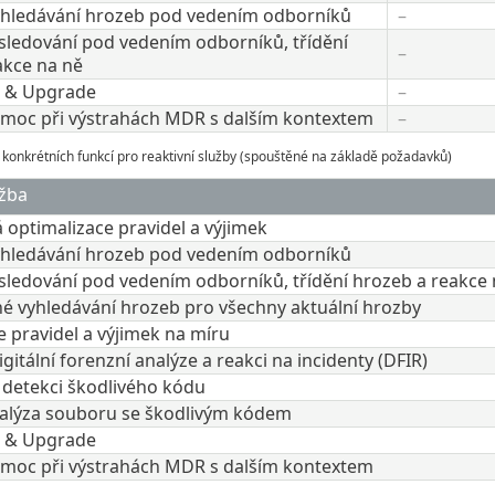
hledávání hrozeb pod vedením odborníků​
–​
 sledování pod vedením odborníků, třídění
–​
kce na ně​
 & Upgrade​
–​
oc při výstrahách MDR s dalším kontextem​
–​
 konkrétních funkcí pro reaktivní služby (spouštěné na základě požadavků)
ba​​
optimalizace pravidel a výjimek​
hledávání hrozeb pod vedením odborníků​
sledování pod vedením odborníků, třídění hrozeb a reakce n
é vyhledávání hrozeb pro všechny aktuální hrozby
 pravidel a výjimek na míru
gitální forenzní analýze a reakci na incidenty (DFIR)​
detekci škodlivého kódu​
lýza souboru se škodlivým kódem​
 & Upgrade​
oc při výstrahách MDR s dalším kontextem​