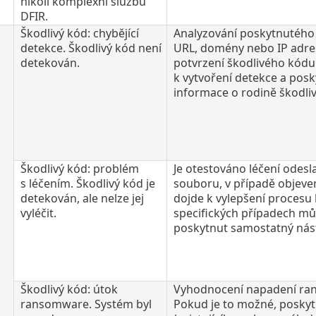
nikoli komplexní službu
DFIR.
Škodlivý kód: chybějící
Analyzování poskytnutého
detekce. Škodlivý kód není
URL, domény nebo IP adres
detekován.
potvrzení škodlivého kódu
k vytvoření detekce a posk
informace o rodině škodli
Škodlivý kód: problém
Je otestováno léčení odes
s léčením. Škodlivý kód je
souboru, v případě objeve
detekován, ale nelze jej
dojde k vylepšení procesu 
vyléčit.
specifických případech mů
poskytnut samostatný nástr
Škodlivý kód: útok
Vyhodnocení napadení r
ransomware. Systém byl
Pokud je to možné, poskyt