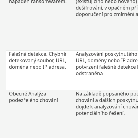
napaden ransomwarem.
(existujícího nebo nového)
dešifrování, v opačném př
doporučení pro zmírnění a
Falešná detekce. Chybně
Analyzování poskytnutého
detekovaný soubor, URL,
URL, domény nebo IP adres
doména nebo IP adresa.
potvrzení falešné detekce
odstraněna
Obecné Analýza
Na základě popsaného po
podezřelého chování
chování a dalších poskytn
dojde k analyzování chován
potenciálního řešení.