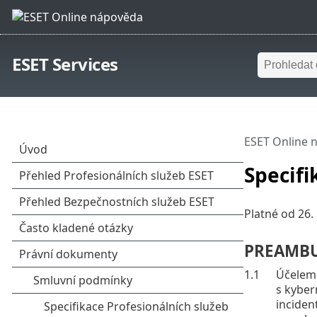
ESET Services
ESET Online 
Specifi
Platné od 26.
PREAMB
1.1
Účelem 
s kyber
inciden