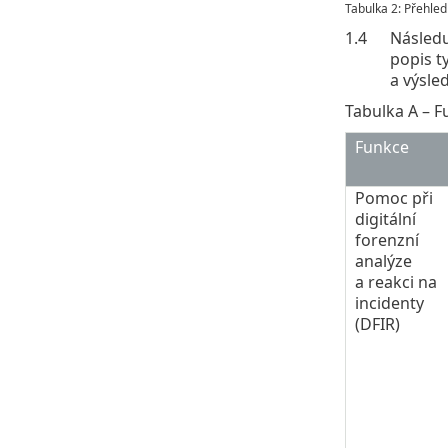
Tabulka 2: Přehled
1.4
Následu
popis t
a výsle
Tabulka A – F
Funkce
Pomoc při
digitální
forenzní
analýze
a reakci na
incidenty
(DFIR)​