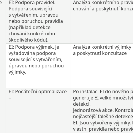
e
EI: Podpora pravidel.
Analýza konkrétního pravi
Podpora související
chování a poskytnutí konzu
s vytvářením, úpravou
nebo poruchou pravidla
(například detekce
chování konkrétního
škodlivého kódu).
EI: Podpora výjimek. Je
Analýza konkrétní výjimky
vyžadována podpora
a poskytnutí konzultace
související s vytvářením,
úpravou nebo poruchou
výjimky.
EI: Počáteční optimalizace
Po instalaci EI do nového 
–
generuje EI velké množství
detekcí.
Jednorázová akce. Kontrolu
nejčastější falešné detekce
EI. Jsou vytvořeny výjimky. 
vlastní pravidla nebo pravi