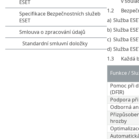
v soula
1.2
Bezpečn
a)
Služba ESE
b)
Služba ESE
c)
Služba ES
d)
Služba ESE
1.3
Každá b
Funkce / Služ
Pomoc při di
(DFIR)​
Podpora při 
Odborná ana
Přizpůsoben
hrozby
Optimalizace
Automatická 