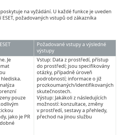
T poskytuje na vyžádání. U každé funkce je uveden
í ESET, požadovaných vstupů od zákazníka
 ESET
Požadované vstupy a výsledné
výstupy
e. Je
Vstup: Data z prostředí, přístup
émat
do prostředí; jsou specifikovány
kou
otázky, případně úroveň
hlediska.
podrobností; informace o již
nalýza
prozkoumaných/identifikovaných
orenzní
skutečnostech.
ezeny pouze
Výstup: Jakákoli z následujících
škodlivým
možností: konzultace, změny
tickou
v prostředí, sestavy a přehledy,
dy, jako je PR
přechod na jinou službu
odobné