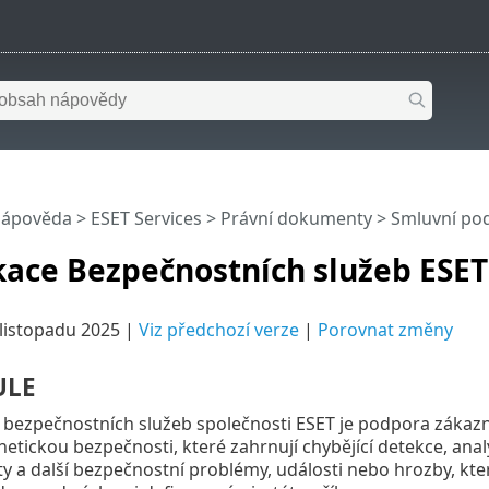
nápověda
>
ESET Services
>
Právní dokumenty
>
Smluvní po
kace Bezpečnostních služeb ESET
 listopadu 2025 |
Viz předchozí verze
|
Porovnat změny
ULE
bezpečnostních služeb společnosti ESET je podpora zákazní
netickou bezpečnosti, které zahrnují chybějící detekce, anal
ty a další bezpečnostní problémy, události nebo hrozby, kte