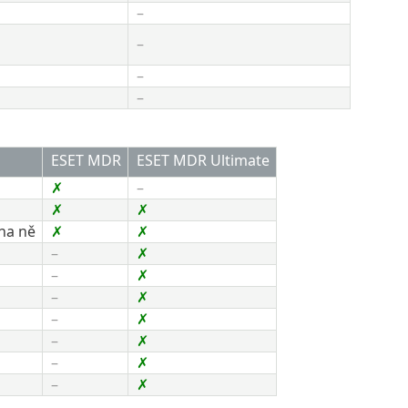
–​
–​
–​
–​
ESET MDR​
ESET MDR Ultimate
✗​
–
✗​
✗​
a ně​
✗​
✗​
–​
✗​
–​
✗​
–​
✗​
–​
✗​
–​
✗​
–​
✗​
–​
✗​