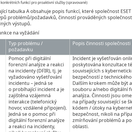
 konkrétních funkcí pro proaktivní služby (spravované)
jící tabulka A obsahuje popis funkcí, které společnost ESE
ypů problémů/požadavků, činností prováděných společnost
dných výstupů.
unkce na vyžádání
Typ problému /
Popis činnosti společnosti
požadavku
Pomoc při digitální
Incident je vyšetřován onlin
forenzní analýze a reakci
poskytována konzultace t
na incidenty (DFIR), tj. je
souvisejících s kybernetic
vyžadováno vyšetřování
bezpečností z technického 
incidentu – jedná se
Dalším krokem může být a
o probíhající incident a je
souboru a/nebo digitální f
zajištěna vzájemná
analýza. Činnosti jsou om
interakce (telefonický
na případy související se 
hovor, vzdálené připojení).
kódem / útoky na kyberne
Jedná se o pomoc při
bezpečnost, nikoli na přípa
digitální forenzní analýze
zmírňování problémů a p
a reakci na incidenty,
oblasti.