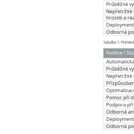
Průběžné vy
Nepřetržité
hrozeb a rea
Deployment
Odborná pom
Tabulka 1: Přehled
Funkce / Služ
Automatická 
Průběžné vy
Nepřetržité 
Přizpůsoben
Optimalizace
Pomoc při di
Podpora při 
Odborná ana
Deployment
Odborná pom