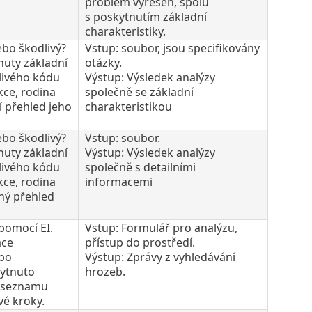
problém vyřešen, spolu
s poskytnutím základní
charakteristiky.
ebo škodlivý?
Vstup: soubor, jsou specifikovány
nuty základní
otázky.
livého kódu
Výstup: Výsledek analýzy
ce, rodina
společně se základní
í přehled jeho
charakteristikou
ebo škodlivý?
Vstup: soubor.
nuty základní
Výstup: Výsledek analýzy
livého kódu
společně s detailními
ce, rodina
informacemi
ný přehled
pomocí EI.
Vstup: Formulář pro analýzu,
ace
přístup do prostředí.
bo
Výstup: Zprávy z vyhledávání
kytnuto
hrozeb.
m seznamu
vé kroky.