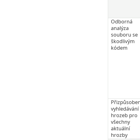
Odborná
analýza
souboru se
škodlivým
kódem​
Přizpůsobe
vyhledávání
hrozeb pro
všechny
aktuální
hrozby​