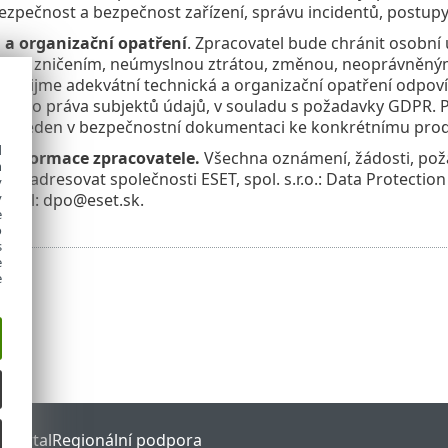
ezpečnost a bezpečnost zařízení, správu incidentů, postupy
 a organizační opatření
. Zpracovatel bude chránit osob
m či zničením, neúmyslnou ztrátou, změnou, neoprávněným
l přijme adekvátní technická a organizační opatření odpovíd
je pro práva subjektů údajů, v souladu s požadavky GDPR. 
je uveden v bezpečnostní dokumentaci ke konkrétnímu pro
d
 informace zpracovatele.
Všechna oznámení, žádosti, požad
h
řeba adresovat společnosti ESET, spol. s.r.o.: Data Protection
y
y
email: dpo@eset.sk.
e
o
s
e
e
 Portal
Regionální podpora