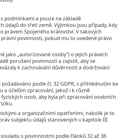
u s podmínkami a pouze na základě
 údajů do třetí země. Výjimkou jsou případy, kdy
o právem Spojeného království. V takových
 právní povinnosti, pokud mu to uvedené právo
 jako „autorizované osoby“) o jejich právech
dě porušení povinností a zajistit, aby se
vázaly k zachovávání důvěrnosti a dodržování
je požadováno podle čl. 32 GDPR, s přihlédnutím ke
u a účelům zpracování, jakož i k různě
yzických osob, aby byla při zpracování osobních
iziku.
kými a organizačními opatřeními, nakolik je to
práv subjektu údajů stanovených v kapitole III
 souladu s povinnostmi podle článků 32 až 36