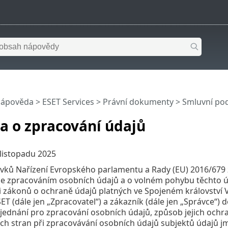
nápověda
>
ESET Services
>
Právní dokumenty
>
Smluvní po
a o zpracování údajů
 listopadu 2025
vků Nařízení Evropského parlamentu a Rady (EU) 2016/679 
 se zpracováním osobních údajů a o volném pohybu těchto úd
i zákonů o ochraně údajů platných ve Spojeném království Ve
ET (dále jen „Zpracovatel“) a zákazník (dále jen „Správce“) 
ednání pro zpracování osobních údajů, způsob jejich ochran
ch stran při zpracovávání osobních údajů subjektů údajů