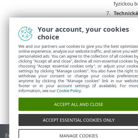
fyzickou b
Technická
poškození
zpracovate
Your account, your cookies
představu
choice
opatření 
We and our partners use cookies to give you the best optimize
Kontaktní
online experience, analyze our website traffic, and serve you wit
údajů je t
personalized ads. You can agree to the collection of all cookies b
clicking "Accept all and close", decline all non-essential cookies b
Republic, 
choosing "Accept essential cookies only", or adjust your cooki
settings by clicking "Manage cookies". You also have the right t
withdraw your consent or change your cookie preference
anytime by clicking the "Manage cookies" link in our websit
footer or in your account settings (if available). For mor
information, see our
Cookie Policy
.
ACCEPT ALL AND CLOSE
ACCEPT ESSENTIAL COOKIES ONLY
End of Life
ESET Databáze znalostí
ESET Forum
ESET Status
MANAGE COOKIES