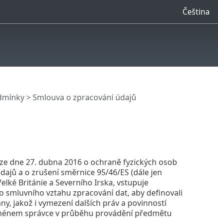
Čeština
dmínky
> Smlouva o zpracování údajů
ze dne 27. dubna 2016 o ochraně fyzických osob
ajů a o zrušení směrnice 95/46/ES (dále jen
lké Británie a Severního Irska, vstupuje
do smluvního vztahu zpracování dat, aby definovali
y, jakož i vymezení dalších práv a povinností
 jménem správce v průběhu provádění předmětu