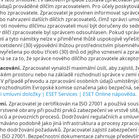
dajů prováděné dílčím zpracovatelem. Pro účely poskytován
ího zpracovatele. Zpracovatel je povinen informovat správc
bo nahrazení dalších dílčích zpracovatelů, čímž správci um
oti novému dílčímu zpracovateli musí být doručeny do sedm
ý dílčí zpracovatele byl správcem odsouhlasen. Pokud spr
li a tyto námitky nelze v přiměřené lhůtě uspokojivě vyřeš
řicetidenní (30) výpovědní lhůtou prostřednictvím písemné
vyřešena po dobu třiceti (30) dnů od jejího vznesení a zpr
á se za to, že správce nového dílčího zpracovatele akceptov
acování.
Zpracovatel vynaloží maximální úsilí, aby zajistil
kém prostoru nebo na základě rozhodnutí správce v zemi
 V případě převodu a zpracování osobních údajů umístěný
 rozhodnutím Evropské komise označena jako bezpečná, se 
 smluvní doložky | ESET Services | ESET Online nápověda
.
ní.
Zpracovatel je certifikován na ISO 27001 a používá sou
vrstvené obrany při použití prvků zabezpečení ve vrstvě sítě
ců a provozních procesů. Dodržování regulačních a smluv
áváno podobně jako jiná infrastruktura a procesy zpracovat
o dodržování požadavků. Zpracovatel zajistil zabezpečení
ě ISO 27001. Bezpečnostní dokumentace zahrnuje předevší