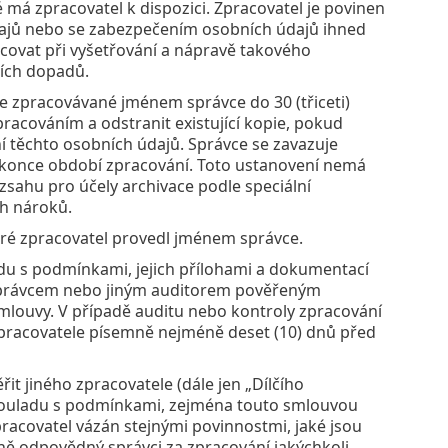
má zpracovatel k dispozici. Zpracovatel je povinen
dajů nebo se zabezpečením osobních údajů ihned
covat při vyšetřování a nápravě takového
ních dopadů.
e zpracovávané jménem správce do 30 (třiceti)
racováním a odstranit existující kopie, pokud
 těchto osobních údajů. Správce se zavazuje
 konce období zpracování. Toto ustanovení nemá
zsahu pro účely archivace podle speciální
ch nároků.
teré zpracovatel provedl jménem správce.
du s podmínkami, jejich přílohami a dokumentací
 správcem nebo jiným auditorem pověřeným
mlouvy. V případě auditu nebo kontroly zpracování
zpracovatele písemně nejméně deset (10) dnů před
t jiného zpracovatele (dále jen „Dílčího
 souladu s podmínkami, zejména touto smlouvou
zpracovatel vázán stejnými povinnostmi, jaké jsou
ně odpovědný správci za zpracování jakýchkoli