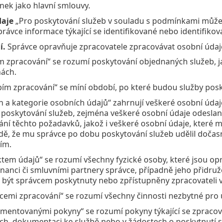
ek jako hlavní smlouvy.
daje
„Pro poskytování služeb v souladu s podmínkami může 
ávce informace týkající se identifikované nebo identifikova
í.
Správce opravňuje zpracovatele zpracovávat osobní údaje,
m zpracování“ se rozumí poskytování objednaných služeb, j
hách.
ím zpracování“ se míní období, po které budou služby pos
h a kategorie osobních údajů“ zahrnují veškeré osobní úd
poskytování služeb, zejména veškeré osobní údaje odesla
ání těchto požadavků, jakož i veškeré osobní údaje, které
adě, že mu správce po dobu poskytování služeb udělil doča
ím.
tem údajů“ se rozumí všechny fyzické osoby, které jsou opr
anci či smluvními partnery správce, případně jeho přidruže
být správcem poskytnuty nebo zpřístupněny zpracovateli v
emi zpracování“ se rozumí všechny činnosti nezbytné pro 
mentovanými pokyny“ se rozumí pokyny týkající se zpracov
ch, dokumentaci ke službě nebo v žádostech o poskytnutí s