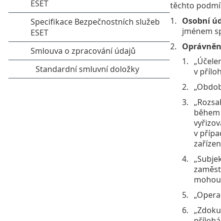
těchto podmín
Osobní ú
jménem spr
Oprávněn
„Účele
v přílo
„Obdob
„Rozsa
během 
vyřizov
v příp
zařízen
„Subjek
zaměstn
mohou 
„Operac
„Zdoku
přílohá