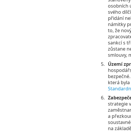
osobních ú
svého dílč
přidání ne
námitky pr
to, že nov
zpracovate
sankcí s t
zůstane ne
smlouvy, m
Území zpr
hospodářs
bezpečné.
která byla
Standardní
Zabezpeče
strategie 
zaměstnan
a přezkoum
soustavnéh
na základ