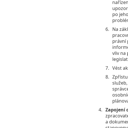
nařízen
upozor
po jeho
problé
Na zákl
pracovn
právní 
inform
vliv na
legisla
Vést ak
Zpřístu
služeb
správce
osobní
plánov
Zapojení 
zpracovat
a dokument
stanoveny 