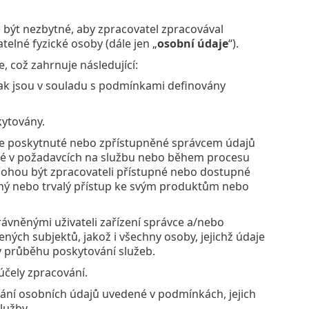
být nezbytné, aby zpracovatel zpracovával
telné fyzické osoby (dále jen „
osobní údaje
“).
 což zahrnuje následující:
ak jsou v souladu s podmínkami definovány
kytovány.
aje poskytnuté nebo zpřístupněné správcem údajů
né v požadavcích na službu nebo během procesu
 mohou být zpracovateli přístupné nebo dostupné
sný nebo trvalý přístup ke svým produktům nebo
ávněnými uživateli zařízení správce a/nebo
ných subjektů, jakož i všechny osoby, jejichž údaje
 průběhu poskytování služeb.
účely zpracování.
ání osobních údajů uvedené v podmínkách, jejich
lužby.