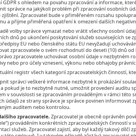
í GDPR s ohledem na povahu zpracování a informace, které 
nit správce na jakýkoli problém při zpracování osobních ú
 zjištění. Zpracovatel bude v přiměřeném rozsahu spolupra
mu a přijme přiměřená opatření k omezení dalších negativ
adě volby správce vymazat nebo vrátit všechny osobní údaj
ích dnů po ukončení poskytování služeb souvisejících se zp
předpisy EU nebo členského státu EU nevyžadují uchovávání
ovat zpracovatele o svém rozhodnutí do deseti (10) dnů od
 právo zpracovatele uchovávat osobní údaje v nezbytném ro
tivy nebo pro účely vznesení, výkonu nebo obhajoby právní
tuální registr všech kategorií zpracovatelských činností, k
pnit správci veškeré informace nezbytné k prokázání soula
, a pokud je to nezbytně nutné, umožnit provedení auditu
m v souvislosti se zpracováním prováděným v rámci této s
ch údajů ze strany správce je správce povinen informovat 
aným auditem nebo kontrolou.
dalšího zpracovatele.
Zpracovatel je obecně oprávněn pověři
ele“) prováděním konkrétních zpracovatelských činností v
ací služeb. Zpracovatel zajistí, aby byl každý takový dílčí 
v této smlouvě. I v takovém případě zůstává zpracovatel pl