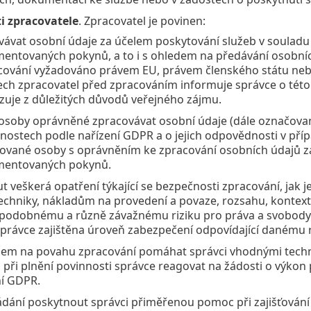
i zpracovatele
. Zpracovatel je povinen:
vávat osobní údaje za účelem poskytování služeb v soulad
ntovaných pokynů, a to i s ohledem na předávání osobních
acování vyžadováno právem EU, právem členského státu neb
ech zpracovatel před zpracováním informuje správce o této
zuje z důležitých důvodů veřejného zájmu.
osoby oprávněné zpracovávat osobní údaje (dále označované
nostech podle nařízení GDPR a o jejich odpovědnosti v přípa
zované osoby s oprávněním ke zpracování osobních údajů za
entovaných pokynů.
t veškerá opatření týkající se bezpečnosti zpracování, jak 
echniky, nákladům na provedení a povaze, rozsahu, kontext
podobnému a různě závažnému riziku pro práva a svobody f
právce zajištěna úroveň zabezpečení odpovídající danému r
dem na povahu zpracování pomáhat správci vhodnými technic
při plnění povinnosti správce reagovat na žádosti o výkon 
ní GDPR.
dání poskytnout správci přiměřenou pomoc při zajišťování