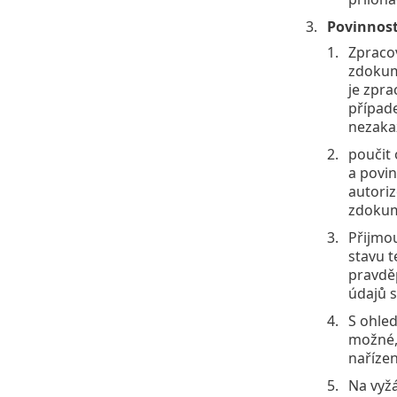
Povinnost
Zpraco
zdokume
je zpr
případ
nezaka
poučit 
a povin
autori
zdokum
Přijmou
stavu t
pravdě
údajů s
S ohle
možné, 
naříze
Na vyžá