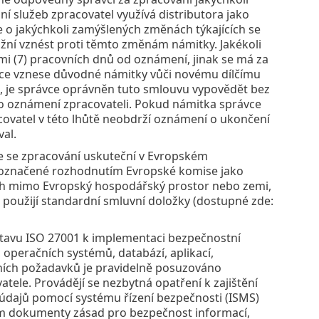
í služeb zpracovatel využívá distributora jako
e o jakýchkoli zamýšlených změnách týkajících se
ožní vznést proti těmto změnám námitky. Jakékoli
i (7) pracovních dnů od oznámení, jinak se má za
ávce vznese důvodné námitky vůči novému dílčímu
it, je správce oprávněn tuto smlouvu vypovědět bez
ho oznámení zpracovateli. Pokud námitka správce
acovatel v této lhůtě neobdrží oznámení o ukončení
al.
, že se zpracování uskuteční v Evropském
 označené rozhodnutím Evropské komise jako
ch mimo Evropský hospodářský prostor nebo zemi,
použijí standardní smluvní doložky (dostupné zde:
stavu ISO 27001 k implementaci bezpečnostní
, operačních systémů, databází, aplikací,
ních požadavků je pravidelně posuzováno
ele. Provádějí se nezbytná opatření k zajištění
 údajů pomocí systému řízení bezpečnosti (ISMS)
m dokumenty zásad pro bezpečnost informací,