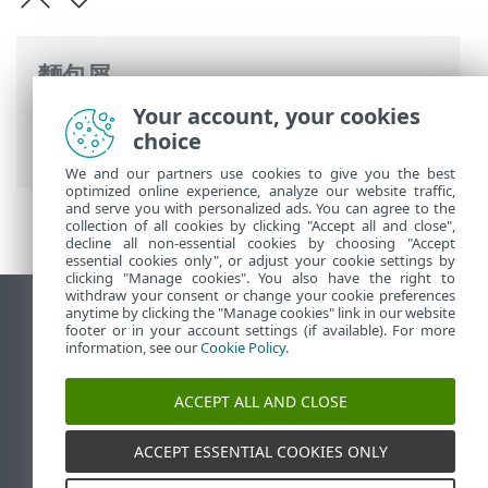
麵包屑
Your account, your cookies
ESET 線上說明
>
ESET Mail Security
>
開始
choice
使用
> 遠端管理 ESET Mail Security
We and our partners use cookies to give you the best
optimized online experience, analyze our website traffic,
and serve you with personalized ads. You can agree to the
collection of all cookies by clicking "Accept all and close",
decline all non-essential cookies by choosing "Accept
essential cookies only", or adjust your cookie settings by
clicking "Manage cookies". You also have the right to
withdraw your consent or change your cookie preferences
anytime by clicking the "Manage cookies" link in our website
檢視桌面網站
footer or in your account settings (if available). For more
End of Life
information, see our
Cookie Policy
.
ESET 知識庫
ACCEPT ALL AND CLOSE
ESET 論壇
ESET Status Portal
ACCEPT ESSENTIAL COOKIES ONLY
地區設定