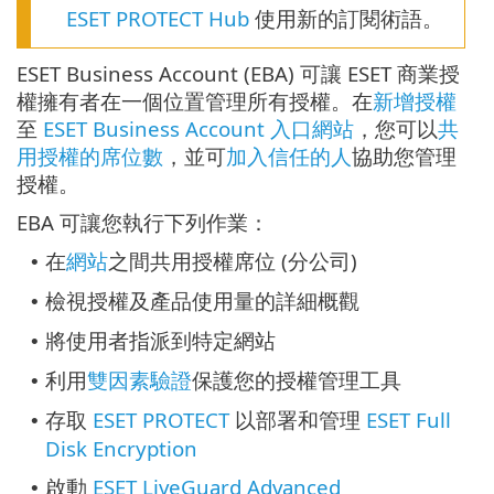
ESET PROTECT Hub
使用新的訂閱術語。
ESET Business Account (EBA) 可讓 ESET 商業授
權擁有者在一個位置管理所有授權。在
新增授權
至
ESET Business Account 入口網站
，您可以
共
用授權的席位數
，並可
加入信任的人
協助您管理
授權。
EBA 可讓您執行下列作業：
在
網站
之間共用授權席位 (分公司)
•
檢視授權及產品使用量的詳細概觀
•
將使用者指派到特定網站
•
利用
雙因素驗證
保護您的授權管理工具
•
存取
ESET PROTECT
以部署和管理
ESET Full
•
Disk Encryption
啟動
ESET LiveGuard Advanced
•