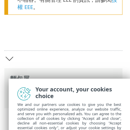
權 EEE
。
麵包屑
Your account, your cookies
ESET 線上說明
>
ESET Business Account
>
choice
ESET Business Account 簡介
We and our partners use cookies to give you the best
optimized online experience, analyze our website traffic,
and serve you with personalized ads. You can agree to the
collection of all cookies by clicking "Accept all and close",
decline all non-essential cookies by choosing "Accept
essential cookies only", or adjust your cookie settings by