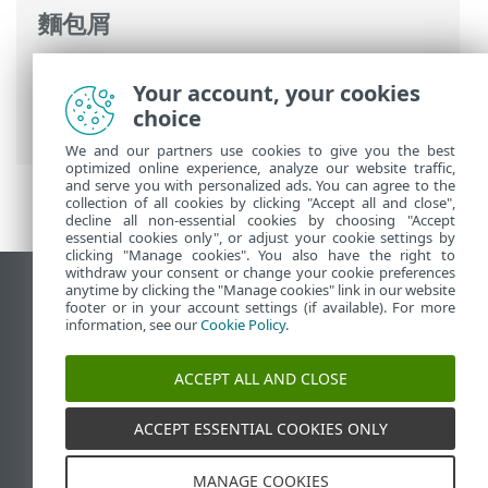
麵包屑
ESET 線上說明
>
ESET Mail Security
>
進階
Your account, your cookies
設定
>
裝置防護
>
網路存取防護
>
網路攻擊
choice
防護
> 已封鎖疑似的威脅
We and our partners use cookies to give you the best
optimized online experience, analyze our website traffic,
and serve you with personalized ads. You can agree to the
collection of all cookies by clicking "Accept all and close",
decline all non-essential cookies by choosing "Accept
essential cookies only", or adjust your cookie settings by
clicking "Manage cookies". You also have the right to
withdraw your consent or change your cookie preferences
anytime by clicking the "Manage cookies" link in our website
檢視桌面網站
footer or in your account settings (if available). For more
End of Life
information, see our
Cookie Policy
.
ESET 知識庫
ACCEPT ALL AND CLOSE
ESET 論壇
ESET Status Portal
ACCEPT ESSENTIAL COOKIES ONLY
地區設定
MANAGE COOKIES