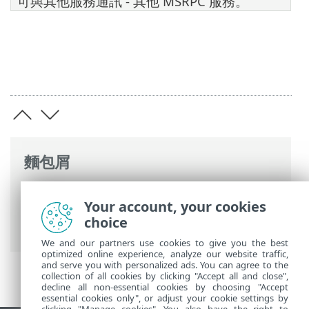
可與其他服務通訊 - 其他 MSRPC 服務。
麵包屑
ESET 線上說明
>
ESET Mail Security
>
進階
Your account, your cookies
設定
>
裝置防護
>
網路存取防護
> 網路攻擊
choice
防護
We and our partners use cookies to give you the best
optimized online experience, analyze our website traffic,
and serve you with personalized ads. You can agree to the
collection of all cookies by clicking "Accept all and close",
decline all non-essential cookies by choosing "Accept
essential cookies only", or adjust your cookie settings by