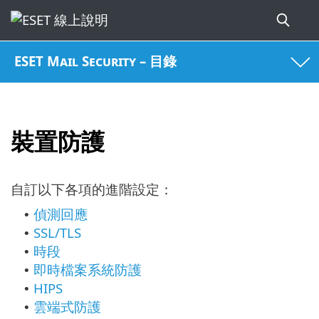
ESET Mail Security – 目錄
裝置防護
自訂以下各項的進階設定：
偵測回應
•
SSL/TLS
•
時段
•
即時檔案系統防護
•
HIPS
•
雲端式防護
•