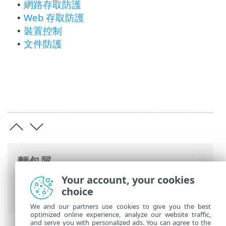
網路存取防護
•
Web 存取防護
•
裝置控制
•
文件防護
•
麵包屑
Your account, your cookies
ESET 線上說明
>
ESET Mail Security
>
進階
choice
設定
> 裝置防護
We and our partners use cookies to give you the best
optimized online experience, analyze our website traffic,
and serve you with personalized ads. You can agree to the