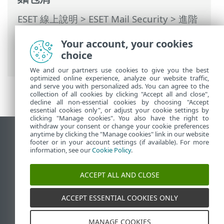
ESET 線上說明
>
ESET Mail Security
>
進階
設定
>
裝置防護
>
網路存取防護
>
網路攻擊
Your account, your cookies
防護
>
暴力密碼破解攻擊防護
> 暴力密碼破
choice
解攻擊防護規則
We and our partners use cookies to give you the best
optimized online experience, analyze our website traffic,
and serve you with personalized ads. You can agree to the
collection of all cookies by clicking "Accept all and close",
decline all non-essential cookies by choosing "Accept
essential cookies only", or adjust your cookie settings by
clicking "Manage cookies". You also have the right to
withdraw your consent or change your cookie preferences
anytime by clicking the "Manage cookies" link in our website
檢視桌面網站
footer or in your account settings (if available). For more
End of Life
information, see our
Cookie Policy
.
ESET 知識庫
ACCEPT ALL AND CLOSE
ESET 論壇
ESET Status Portal
ACCEPT ESSENTIAL COOKIES ONLY
地區設定
MANAGE COOKIES