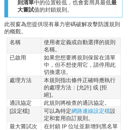
則清單
中的位置較低，也會套用具最低
最
大嘗試
值的封鎖規則。
此視窗為您提供現有暴力密碼破解攻擊防護規則
的概觀。
名稱
使用者定義或自動選擇的規則
名稱。
已啟用
如果您想要將規則保留在清單
中，但不想使用它，請停用此
切換選項。
處理方法
本規則指出條件正確時應執行
的處理方法：[允許] 或 [拒
絕]。
通訊協定
此規則將檢查的通訊協定。
[設定檔]
可以為特定
網路連線設定檔
設
定和套用自訂規則。
最大嘗試次
在封鎖 IP 位址並新增到黑名單