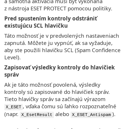
a samotná aktivácia musí byť vykonaná
z nástroja ESET PROTECT pomocou politiky.
Pred spustením kontroly odstrániť
existujúcu SCL hlavičku
Táto možnosť je v predvolených nastaveniach
zapnutá. Môžete ju vypnúť, ak sa vyžaduje,
aby ste použili hlavičku SCL (Spam Confidence
Level).
Zapisovať výsledky kontroly do hlavičiek
správ
Ak je táto možnosť povolená, výsledky
kontroly sú zapisované do hlavičiek správ.
Tieto hlavičky správ sa začínajú výrazom
, vďaka čomu sú ľahko rozpoznateľné
X_ESET
(napr.
alebo
).
X_EsetResult
X_ESET_Antispam