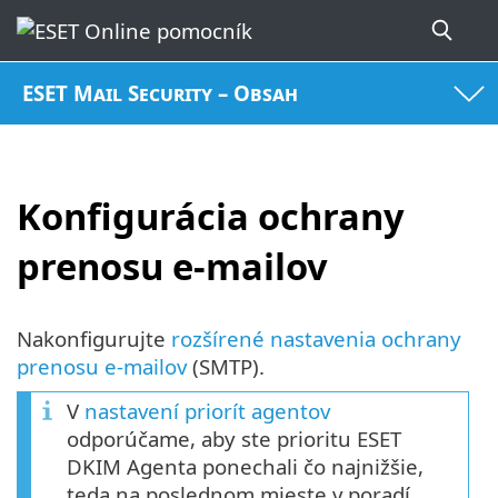
ESET Mail Security – Obsah
Konfigurácia ochrany
prenosu e‑mailov
Nakonfigurujte
rozšírené nastavenia ochrany
prenosu e‑mailov
(SMTP).
V
nastavení priorít agentov
odporúčame, aby ste prioritu ESET
DKIM Agenta ponechali čo najnižšie,
teda na poslednom mieste v poradí,