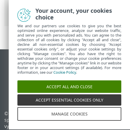
Security
>
Rozšírené nastavenia
>
Ochrana prenosu e-mailov
> Konfigurácia
Your account, your cookies
ochrany prenosu e‑mailov
choice
We and our partners use cookies to give you the best
optimized online experience, analyze our website traffic,
and serve you with personalized ads. You can agree to the
collection of all cookies by clicking "Accept all and close",
decline all non-essential cookies by choosing "Accept
essential cookies only", or adjust your cookie settings by
clicking "Manage cookies". You also have the right to
withdraw your consent or change your cookie preferences
Zobraziť stránku ako na počítači
anytime by clicking the "Manage cookies" link in our website
footer or in your account settings (if available). For more
End of Life
information, see our
Cookie Policy
.
Databáza znalostí ESET
ESET Fórum
ACCEPT ALL AND CLOSE
ESET Status Portal
Technická podpora
ACCEPT ESSENTIAL COOKIES ONLY
© 1992 - 2025 ESET,
Spravovať súbory cookie
MANAGE COOKIES
spol. s r. o. Všetky práva
Zásady používania súborov
vyhradené.
cookie