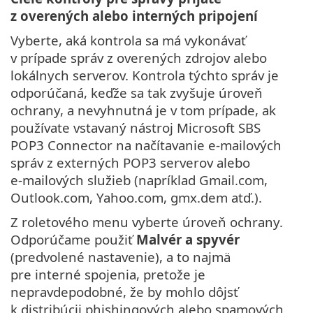
z overených alebo interných pripojení
Vyberte, aká kontrola sa má vykonávať
v prípade správ z overených zdrojov alebo
lokálnych serverov. Kontrola týchto správ je
odporúčaná, keďže sa tak zvyšuje úroveň
ochrany, a nevyhnutná je v tom prípade, ak
používate vstavaný nástroj Microsoft SBS
POP3 Connector na načítavanie e‑mailových
správ z externých POP3 serverov alebo
e‑mailových služieb (napríklad Gmail.com,
Outlook.com, Yahoo.com, gmx.dem atď.).
Z roletového menu vyberte úroveň ochrany.
Odporúčame použiť
Malvér a spyvér
(predvolené nastavenie), a to najmä
pre interné spojenia, pretože je
nepravdepodobné, že by mohlo dôjsť
k distribúcii phishingových alebo spamových