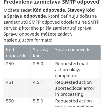
Predvolená zamietavá SMTP odpoveď
Môžete zadať
Kód odpovede
,
Stavový kód
a
Správu odpovede
, ktoré definujú dočasne
zamietnutú SMTP odpoveď odoslanú na SMTP
server, z ktorého prišla zamietnutá správa.
Správu odpovede môžete zadať v
nasledujúcom formáte:
Kód
Stavový
Správa odpovede
odpovede
kód
250
2.5.0
Requested mail
action okay,
completed
451
4.5.1
Requested action
aborted:local error
in processing
550
5.5.0
Requested action
not taken:mailbox