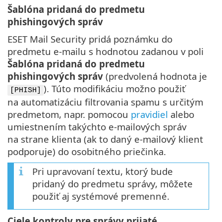
Šablóna pridaná do predmetu
phishingových správ
ESET Mail Security pridá poznámku do
predmetu e-mailu s hodnotou zadanou v poli
Šablóna pridaná do predmetu
phishingových správ
(predvolená hodnota je
). Túto modifikáciu možno použiť
[PHISH]
na automatizáciu filtrovania spamu s určitým
predmetom, napr. pomocou
pravidiel
alebo
umiestnením takýchto e‑mailových správ
na strane klienta (ak to daný e‑mailový klient
podporuje) do osobitného priečinka.
Pri upravovaní textu, ktorý bude
pridaný do predmetu správy, môžete
použiť aj systémové premenné.
Ciele kontroly pre správy prijaté