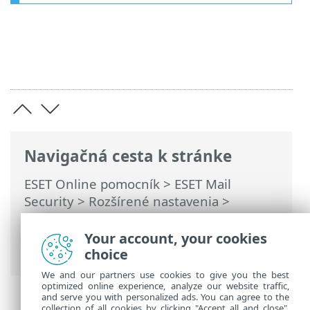
Navigačná cesta k stránke
ESET Online pomocník
>
ESET Mail
Security
>
Rozšírené nastavenia
>
Ochrana prenosu e-mailov
>
Konfigurácia
ochrany prenosu e‑mailov
> Nastavenie
Your account, your cookies
priority agenta
choice
We and our partners use cookies to give you the best
optimized online experience, analyze our website traffic,
and serve you with personalized ads. You can agree to the
collection of all cookies by clicking "Accept all and close",