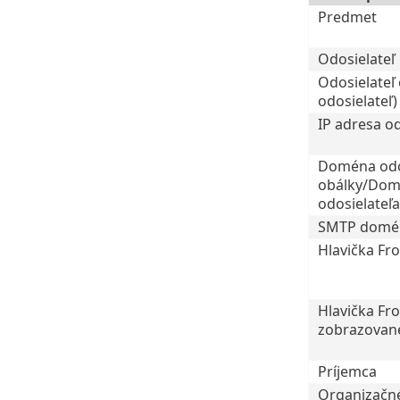
Predmet
Odosielateľ
Odosielateľ
odosielateľ)
IP adresa od
Doména odo
obálky/Do
odosielateľa
SMTP domén
Hlavička Fr
Hlavička Fr
zobrazovan
Príjemca
Organizačné