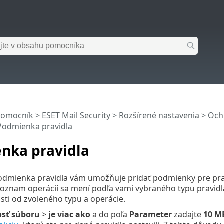
pomocník
>
ESET Mail Security
>
Rozšírené nastavenia
>
Och
Podmienka pravidla
nka pravidla
odmienka pravidla vám umožňuje pridať podmienky pre pra
Zoznam operácií sa mení podľa vami vybraného typu pravid
osti od zvoleného typu a operácie.
osť súboru
>
je viac ako
a do poľa
Parameter
zadajte
10 M