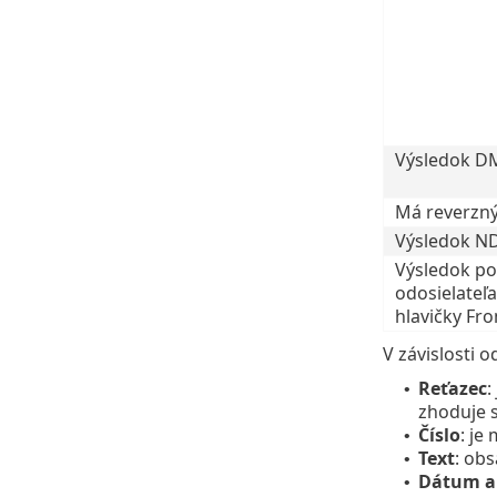
Výsledok D
Má reverzn
Výsledok N
Výsledok po
odosielateľa
hlavičky Fr
V závislosti
Reťazec
:
•
zhoduje 
Číslo
: je
•
Text
: ob
•
Dátum a
•