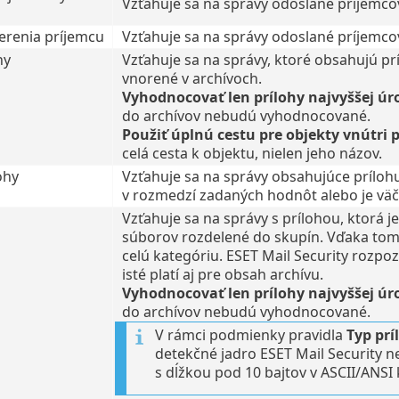
Vzťahuje sa na správy odoslané príjemcov
erenia príjemcu
Vzťahuje sa na správy odoslané príjemcov
hy
Vzťahuje sa na správy, ktoré obsahujú p
vnorené v archívoch.
Vyhodnocovať len prílohy najvyššej úr
do archívov nebudú vyhodnocované.
Použiť úplnú cestu pre objekty vnútri p
celá cesta k objektu, nielen jeho názov.
ohy
Vzťahuje sa na správy obsahujúce príloh
v rozmedzí zadaných hodnôt alebo je vä
Vzťahuje sa na správy s prílohou, ktorá 
súborov rozdelené do skupín. Vďaka tom
celú kategóriu. ESET Mail Security rozpo
isté platí aj pre obsah archívu.
Vyhodnocovať len prílohy najvyššej úr
do archívov nebudú vyhodnocované.
V rámci podmienky pravidla
Typ prí
detekčné jadro ESET Mail Security 
s dĺžkou pod 10 bajtov v ASCII/ANSI