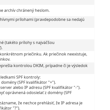
ohe archív chránený heslom.
chívnymi prílohami (pravdepodobne sa nedajú
né (takéto prílohy s najväčšou
).
konkrétnom priečinku. Ak priečinok neexistuje,
inkov.
eprešla kontrolou DKIM, prípadne či je výsledok
sledkami SPF kontroly:
 domény (SPF kvalifikátor "+").
rver alebo IP adresu (SPF kvalifikátor "-").
byť oprávnená odosielať z domény (SPF
zázname, že nechce prehlásiť, že IP adresa je
kátor "?").