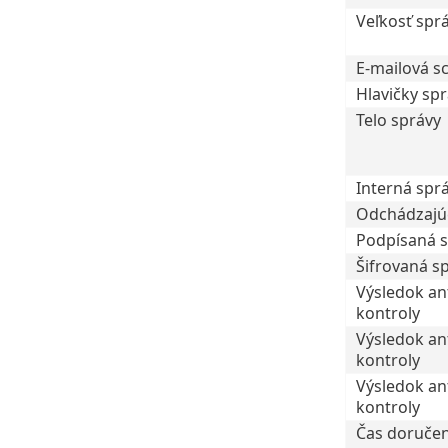
Veľkosť spr
E-mailová s
Hlavičky sp
Telo správy
Interná spr
Odchádzajú
Podpísaná 
Šifrovaná s
Výsledok an
kontroly
Výsledok ant
kontroly
Výsledok an
kontroly
Čas doručen