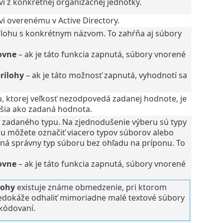
i z konkrétnej organizačnej jednotky.
i overenému v Active Directory.
rílohu s konkrétnym názvom. To zahŕňa aj súbory
ovne
– ak je táto funkcia zapnutá, súbory vnorené
rílohy
– ak je táto možnosť zapnutá, vyhodnotí sa
u, ktorej veľkosť nezodpovedá zadanej hodnote, je
čšia ako zadaná hodnota.
je zadaného typu. Na zjednodušenie výberu sú typy
u môžete označiť viacero typov súborov alebo
zná správny typ súboru bez ohľadu na príponu. To
ovne
– ak je táto funkcia zapnutá, súbory vnorené
lohy
existuje známe obmedzenie, pri ktorom
nedokáže odhaliť mimoriadne malé textové súbory
 kódovaní.