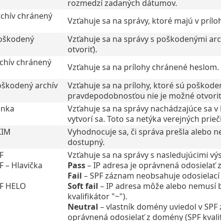
rozmedzí zadaných dátumov.
chív chránený
Vzťahuje sa na správy, ktoré majú v príl
oškodený
Vzťahuje sa na správy s poškodenými ar
otvoriť).
rchív chránený
Vzťahuje sa na prílohy chránené heslom.
poškodený archív
Vzťahuje sa na prílohy, ktoré sú poškode
pravdepodobnosťou nie je možné otvoriť
inka
Vzťahuje sa na správy nachádzajúce sa v 
vytvorí sa. Toto sa netýka verejných prieč
KIM
Vyhodnocuje sa, či správa prešla alebo n
dostupný.
F
Vzťahuje sa na správy s nasledujúcimi vý
F – Hlavička
Pass
– IP adresa je oprávnená odosielať z
Fail
– SPF záznam neobsahuje odosielací se
PF HELO
Soft fail
– IP adresa môže alebo nemusí 
kvalifikátor "~").
Neutral
– vlastník domény uviedol v SPF 
oprávnená odosielať z domény (SPF kvalifi