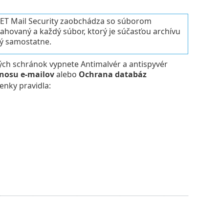
ET Mail Security zaobchádza so súborom
rahovaný a každý súbor, ktorý je súčasťou archívu
ný samostatne.
ých schránok vypnete Antimalvér a antispyvér
nosu e‑mailov
alebo
Ochrana databáz
enky pravidla: