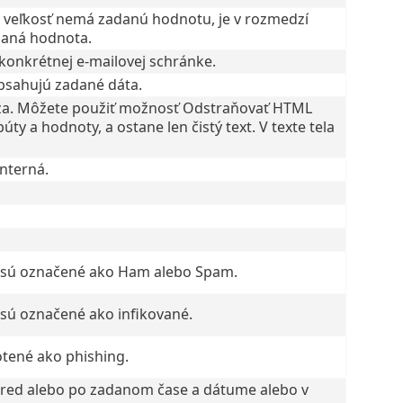
ch veľkosť nemá zadanú hodnotu, je v rozmedzí
daná hodnota.
konkrétnej e-mailovej schránke.
obsahujú zadané dáta.
áza. Môžete použiť možnosť Odstraňovať HTML
ty a hodnoty, a ostane len čistý text. V texte tela
interná.
bo sú označené ako Ham alebo Spam.
e sú označené ako infikované.
otené ako phishing.
é pred alebo po zadanom čase a dátume alebo v