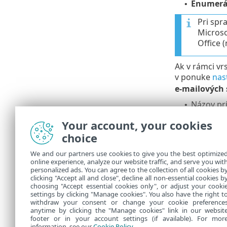
Enumerá
•
Pri spr
Microso
Office 
Ak v rámci vr
v ponuke
nas
e‑mailových
Názov pr
•
Veľkosť p
•
Your account, your cookies
Typ prílo
•
choice
Výsledok 
•
Príloha 
•
We and our partners use cookies to give you the best optimize
Príloha j
•
online experience, analyze our website traffic, and serve you wit
Obsahuje
•
personalized ads. You can agree to the collection of all cookies b
Obsahuje
clicking "Accept all and close", decline all non-essential cookies b
•
choosing "Accept essential cookies only", or adjust your cooki
settings by clicking "Manage cookies". You also have the right t
withdraw your consent or change your cookie preference
anytime by clicking the "Manage cookies" link in our websit
footer or in your account settings (if available). For mor
information, see our
Cookie Policy
.