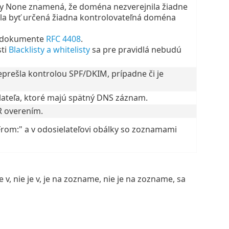
ly None znamená, že doména nezverejnila žiadne
hla byť určená žiadna kontrolovateľná doména
v dokumente
RFC 4408
.
sti
Blacklisty a whitelisty
sa pre pravidlá nebudú
eprešla kontrolou SPF/DKIM, prípadne či je
lateľa, ktoré majú spätný DNS záznam.
R overením.
rom:" a v odosielateľovi obálky so zoznamami
e v, nie je v, je na zozname, nie je na zozname, sa