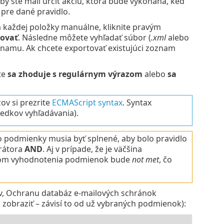
 by ste mali určiť akciu, ktorá bude vykonaná, keď
 pre dané pravidlo.
 každej položky manuálne, kliknite pravým
ovať
. Následne môžete vyhľadať súbor (
.xml
alebo
znamu. Ak chcete exportovať existujúci zoznam
te
sa zhoduje s regulárnym výrazom
alebo
sa
ov si prezrite
ECMAScript syntax
. Syntax
ledkov vyhľadávania).
o podmienky musia byť splnené, aby bolo pravidlo
rátora
AND
. Aj v prípade, že je väčšina
dkom vyhodnotenia podmienok bude
not met
, čo
, Ochranu databáz e‑mailových schránok
zobraziť – závisí to od už vybraných podmienok):