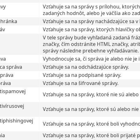
ávy
Vzťahuje sa na správy s prílohou, ktorý
zadaných hodnôt, alebo je väčšia ako za
chránka
Vzťahuje sa na správy nachádzajúce sa v 
ráv
Vzťahuje sa na správy, ktorých hlavičky 
V tele správy bude vyhľadaná zadaná fr
značky, čím odstránite HTML značky, atribú
správy následne prebehne vyhľadávanie.
áva
Vyhodnocuje sa, či správa je alebo nie je 
ca správa
Vzťahuje sa na odchádzajúce správy.
správa
Vzťahuje sa na podpísané správy.
práva
Vzťahuje sa na šifrované správy.
tispamovej
Vzťahuje sa na správy, ktoré nie sú ale
ivírusovej
Vzťahuje sa na správy, ktoré sú alebo ni
tiphishingovej
Vzťahuje sa na správy, ktoré boli vyhodn
ia
Vzťahuje sa na správy, ktoré boli prijat