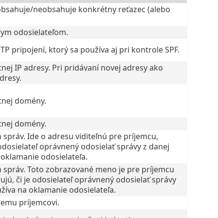
obsahuje/neobsahuje konkrétny reťazec (alebo
nym odosielateľom.
 pripojení, ktorý sa používa aj pri kontrole SPF.
nej IP adresy. Pri pridávaní novej adresy ako
dresy.
tnej domény.
tnej domény.
správ. Ide o adresu viditeľnú pre príjemcu,
 odosielateľ oprávnený odosielať správy z danej
 oklamanie odosielateľa.
 správ. Toto zobrazované meno je pre príjemcu
ujú, či je odosielateľ oprávnený odosielať správy
užíva na oklamanie odosielateľa.
nemu príjemcovi.