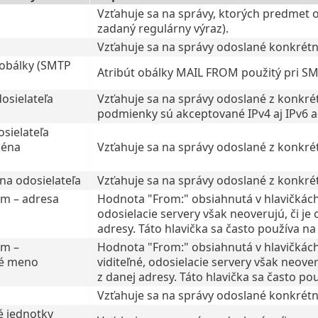
Vzťahuje sa na správy, ktorých predmet 
zadaný regulárny výraz).
Vzťahuje sa na správy odoslané konkrét
 obálky (SMTP
Atribút obálky MAIL FROM použitý pri SMTP
osielateľa
Vzťahuje sa na správy odoslané z konkrét
podmienky sú akceptované IPv4 aj IPv6 a
sielateľa
ména
Vzťahuje sa na správy odoslané z konkré
a odosielateľa
Vzťahuje sa na správy odoslané z konkré
om – adresa
Hodnota "From:" obsiahnutá v hlavičkách 
odosielacie servery však neoverujú, či je
adresy. Táto hlavička sa často používa na
om –
Hodnota "From:" obsiahnutá v hlavičkách
é meno
viditeľné, odosielacie servery však neover
z danej adresy. Táto hlavička sa často po
Vzťahuje sa na správy odoslané konkrét
 jednotky