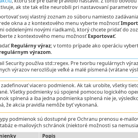
akciu
, ktorú ste pre dané pravidlo nastavili. Z tohto dôvodu
ktivuje, ak ste tak ešte neurobili pri nastavovaní parametrov
ortovať svoj vlastný zoznam zo súboru namiesto zadávania
strede okna a z kontextového menu vyberte možnosť
Import
i oddelenými novými riadkami), ktorý chcete pridať do zo
yberte z kontextového menu možnosť
Exportovať
.
zadať
Regulárny výraz
; v tomto prípade ako operáciu vyber
 regulárnym výrazom
.
il Security používa std::regex. Pre tvorbu regulárnych výraz
nych výrazov nerozlišuje veľké a malé písmená (vrátane výs
zadefinovať viacero podmienok. Ak tak urobíte, všetky tiet
ané. Všetky podmienky sú spojené pomocou logického ope
ok splnená a iba jedna podmienka splnená nie je, výsle
, že akcia pravidla nemôže byť vykonaná.
typy podmienok sú dostupné pre Ochranu prenosu e‑mailov
tabáz e‑mailových schránok (niektoré možnosti sa nemusia 
mienky
Popis