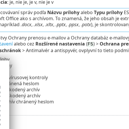
cia
: je, nie je, je v, nie je v
acovávaní správ podľa
Názvu prílohy
alebo
Typu prílohy
ES
ft Office ako s archívom. To znamená, že jeho obsah je ext
(napríklad
.docx
,
.xlsx
,
.xltx
,
.pptx
,
.ppsx
,
.potx
), je skontrolova
stvy Ochrany prenosu e‑mailov a Ochrany databáz e‑mailov
tavení
alebo cez
Rozšírené nastavenia
(
) >
Ochrana pre
F5
 schránok
> Antimalvér a antispyvér, ovplyvní to tieto podmi
ílohy
rílohy
hy
antivírusovej kontroly
je chránená heslom
d
e poškodený archív
h
 poškodený archív
y
 archív chránený heslom
y
e
o
s
e
e