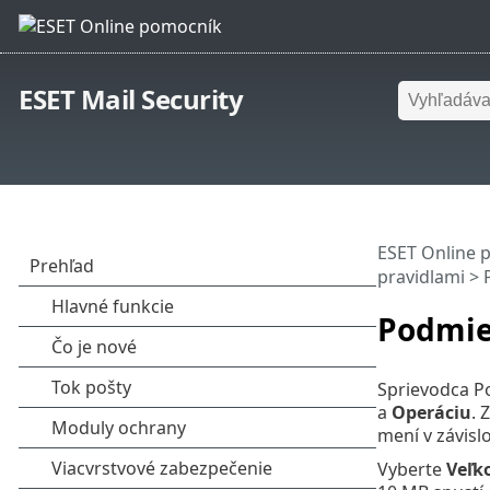
ESET Mail Security
ESET Online 
pravidlami
> 
Podmie
Sprievodca P
a
Operáciu
. 
mení v závisl
Vyberte
Veľk