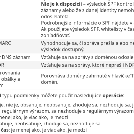
Nie je k dispozícii
– výsledok SPF kontro
záznamy alebo že z danej identity nemo
odosielateľa.
Podrobnejšie informácie o SPF nájdete 
Ak použijete výsledok SPF, whitelisty v ča
zohľadňovať.
MARC
Vyhodnocuje sa, či správa prešla alebo n
výsledok dostupný.
ý DNS záznam
Vzťahuje sa na správy s doménou odosie
DR
Vzťahuje sa na správy, ktoré neprešli ND
rovnania
Porovnáva domény zahrnuté v hlavičke"F
 obálky a
domén.
om
 od typu podmienky môžete použiť nasledujúce
operácie
:
 je, nie je, obsahuje, neobsahuje, zhoduje sa, nezhoduje sa, j
s regulárnym výrazom, sa nezhoduje s regulárnym výrazom
 menej ako, je viac ako, je medzi
sahuje, neobsahuje, zhoduje sa, nezhoduje sa
 čas
: je menej ako, je viac ako, je medzi