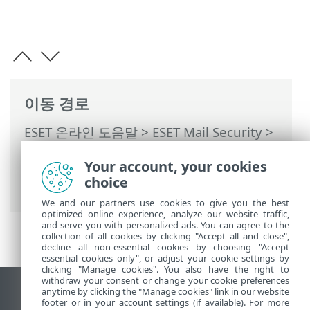
이동 경로
ESET 온라인 도움말
>
ESET Mail Security
>
명령과 함께 ESET Mail Security
>
도구
>
스
Your account, your cookies
케줄러
>
스케줄러 - 작업 추가
> 예약된 작
choice
업 개요
We and our partners use cookies to give you the best
optimized online experience, analyze our website traffic,
and serve you with personalized ads. You can agree to the
collection of all cookies by clicking "Accept all and close",
decline all non-essential cookies by choosing "Accept
essential cookies only", or adjust your cookie settings by
clicking "Manage cookies". You also have the right to
withdraw your consent or change your cookie preferences
anytime by clicking the "Manage cookies" link in our website
데스크톱 사이트 보기
footer or in your account settings (if available). For more