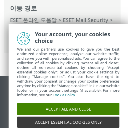
이동 경로
ESET 온라인 도움말
>
ESET Mail Security
>
명령과 함께 ESET Mail Security
>
도구
>
스
Your account, your cookies
케줄러
>
스케줄러 - 작업 추가
> 이벤트가
choice
트리거됨
We and our partners use cookies to give you the best
optimized online experience, analyze our website traffic,
and serve you with personalized ads. You can agree to the
collection of all cookies by clicking "Accept all and close",
decline all non-essential cookies by choosing "Accept
essential cookies only", or adjust your cookie settings by
clicking "Manage cookies". You also have the right to
withdraw your consent or change your cookie preferences
anytime by clicking the "Manage cookies" link in our website
데스크톱 사이트 보기
footer or in your account settings (if available). For more
End of Life
information, see our
Cookie Policy
.
ESET 지식 베이스
ACCEPT ALL AND CLOSE
ESET 포럼
ESET Status Portal
ACCEPT ESSENTIAL COOKIES ONLY
국가별 지원