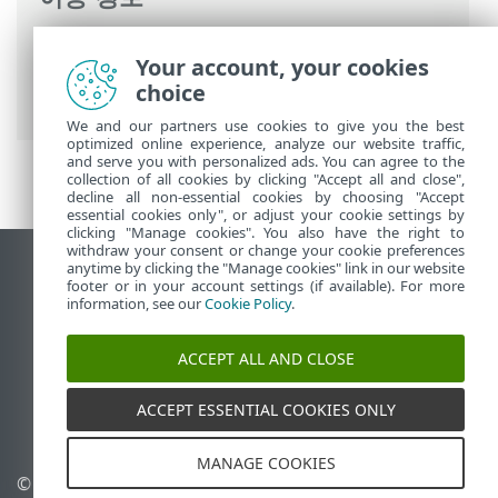
ESET 온라인 도움말
>
ESET Mail Security
>
Your account, your cookies
고급 설정
>
장치 보호
>
실시간 파일 시스템
choice
보호
> 위협이 감지됨
We and our partners use cookies to give you the best
optimized online experience, analyze our website traffic,
and serve you with personalized ads. You can agree to the
collection of all cookies by clicking "Accept all and close",
decline all non-essential cookies by choosing "Accept
essential cookies only", or adjust your cookie settings by
clicking "Manage cookies". You also have the right to
withdraw your consent or change your cookie preferences
anytime by clicking the "Manage cookies" link in our website
데스크톱 사이트 보기
footer or in your account settings (if available). For more
End of Life
information, see our
Cookie Policy
.
ESET 지식 베이스
ACCEPT ALL AND CLOSE
ESET 포럼
ESET Status Portal
ACCEPT ESSENTIAL COOKIES ONLY
국가별 지원
MANAGE COOKIES
© 1992 - 2025 ESET, spol. s
쿠키 관리