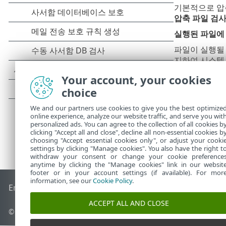
기본적으로 압
압축 파일 검사
실행된 파일에 대
파일이 실행될
지하여 시스템
Your account, your cookies
choice
We and our partners use cookies to give you the best optimize
online experience, analyze our website traffic, and serve you wit
personalized ads. You can agree to the collection of all cookies b
clicking "Accept all and close", decline all non-essential cookies b
choosing "Accept essential cookies only", or adjust your cooki
settings by clicking "Manage cookies". You also have the right t
withdraw your consent or change your cookie preference
anytime by clicking the "Manage cookies" link in our websit
footer or in your account settings (if available). For mor
information, see our
Cookie Policy
.
End of Life
ESET 지식 베이스
ESET 포럼
ESET Status Portal
국
ACCEPT ALL AND CLOSE
© 1992 - 2025 ESET, spol. s r.o. - All rights reserved.