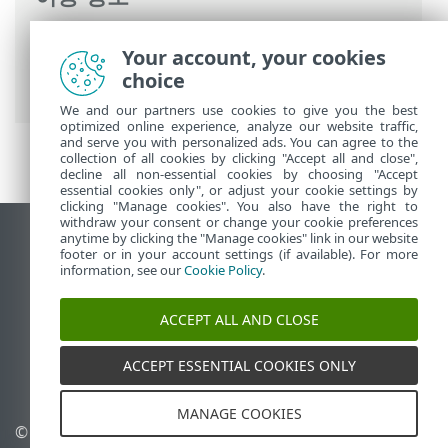
ESET 온라인 도움말
>
ESET Mail Security
>
Your account, your cookies
명령과 함께 ESET Mail Security
>
도구
>
choice
ESET SysInspector
We and our partners use cookies to give you the best
optimized online experience, analyze our website traffic,
and serve you with personalized ads. You can agree to the
collection of all cookies by clicking "Accept all and close",
decline all non-essential cookies by choosing "Accept
essential cookies only", or adjust your cookie settings by
clicking "Manage cookies". You also have the right to
withdraw your consent or change your cookie preferences
anytime by clicking the "Manage cookies" link in our website
데스크톱 사이트 보기
footer or in your account settings (if available). For more
End of Life
information, see our
Cookie Policy
.
ESET 지식 베이스
ACCEPT ALL AND CLOSE
ESET 포럼
ESET Status Portal
ACCEPT ESSENTIAL COOKIES ONLY
국가별 지원
MANAGE COOKIES
© 1992 - 2025 ESET, spol. s
쿠키 관리