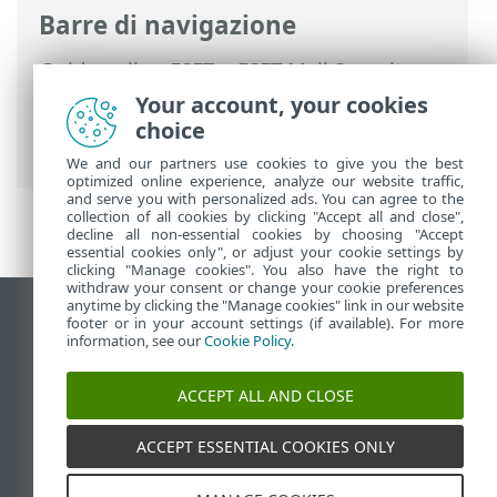
Barre di navigazione
Guida online ESET
>
ESET Mail Security
>
Configurazione avanzata
>
Quarantena e-
Your account, your cookies
mail
>
Quarantena locale
> Archiviazione
choice
file
We and our partners use cookies to give you the best
optimized online experience, analyze our website traffic,
and serve you with personalized ads. You can agree to the
collection of all cookies by clicking "Accept all and close",
decline all non-essential cookies by choosing "Accept
essential cookies only", or adjust your cookie settings by
clicking "Manage cookies". You also have the right to
withdraw your consent or change your cookie preferences
anytime by clicking the "Manage cookies" link in our website
Visualizza sito desktop
footer or in your account settings (if available). For more
information, see our
Cookie Policy
.
End of Life
ESET Knowledge Base
ACCEPT ALL AND CLOSE
Forum ESET
ESET Status Portal
ACCEPT ESSENTIAL COOKIES ONLY
Supporto regionale