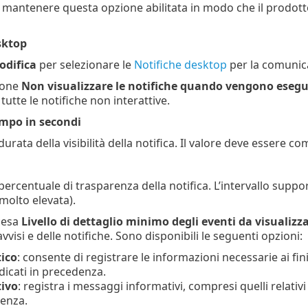
di mantenere questa opzione abilitata in modo che il prodott
sktop
odifica
per selezionare le
Notifiche desktop
per la comunica
zione
Non visualizzare le notifiche quando vengono esegui
tutte le notifiche non interattive.
empo in secondi
urata della visibilità della notifica. Il valore deve essere c
percentuale di trasparenza della notifica. L’intervallo supp
molto elevata).
cesa
Livello di dettaglio minimo degli eventi da visualizz
avvisi e delle notifiche. Sono disponibili le seguenti opzioni:
ico
: consente di registrare le informazioni necessarie ai fin
dicati in precedenza.
ivo
: registra i messaggi informativi, compresi quelli relativi 
enza.