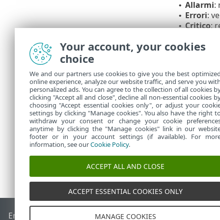
Allarmi
:
•
Errori
: v
•
Critico
: r
•
Nel campo
In
Your account, your cookies
riceverà le no
choice
si tratta di u
che tutte le n
We and our partners use cookies to give you the best optimize
online experience, analyze our website traffic, and serve you wit
Consenti l’at
personalized ads. You can agree to the collection of all cookies b
combinazione 
clicking "Accept all and close", decline all non-essential cookies b
choosing "Accept essential cookies only", or adjust your cooki
settings by clicking "Manage cookies". You also have the right t
withdraw your consent or change your cookie preference
anytime by clicking the "Manage cookies" link in our websit
footer or in your account settings (if available). For mor
information, see our
Cookie Policy
.
ACCEPT ALL AND CLOSE
ACCEPT ESSENTIAL COOKIES ONLY
End of Life
ESET Knowledge Base
Forum ESET
ESET Status 
MANAGE COOKIES