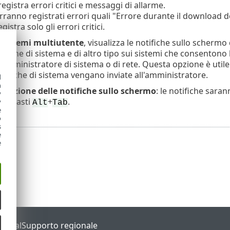
 registra errori critici e messaggi di allarme.
erranno registrati errori quali "Errore durante il download del 
egistra solo gli errori critici.
 sistemi multiutente
, visualizza le notifiche sullo schermo
tifiche di sistema e di altro tipo sui sistemi che consentono
n amministratore di sistema o di rete. Questa opzione è utile
otifiche di sistema vengano inviate all'amministratore.
d
h
tivazione delle notifiche sullo schermo
: le notifiche sara
y
di tasti
+
.
y
Alt
Tab
e
o
s
e
e
Portal
Supporto regionale