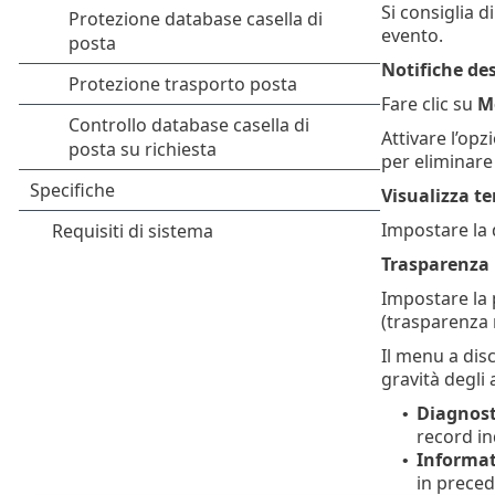
Si consiglia 
evento.
Notifiche de
Fare clic su
M
Attivare l’op
per eliminare 
Visualizza t
Impostare la d
Trasparenza
Impostare la 
(trasparenza 
Il menu a dis
gravità degli 
Diagnost
•
record in
Informat
•
in preced