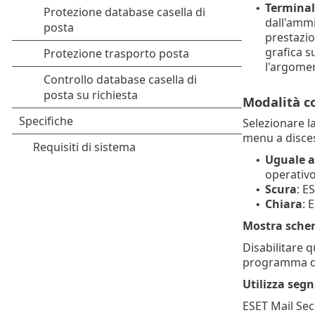
Terminal
•
dall'ammi
prestazio
grafica s
l'argome
Modalità c
Selezionare la
menu a disce
Uguale a
•
operativo
Scura
: E
•
Chiara
: 
•
Mostra scher
Disabilitare q
programma di 
Utilizza seg
ESET Mail Sec