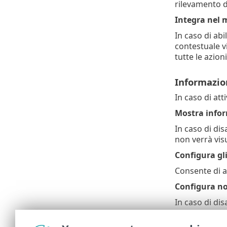
rilevamento d
Integra nel 
In caso di abi
contestuale v
tutte le azion
Informazion
In caso di att
Mostra infor
In caso di dis
non verrà visu
Configura gli
Consente di a
Configura no
In caso di dis
Configura
•