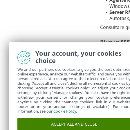
•
Windows. 
Server 
•
Autotask,
Consultare q
Plug-in ES
Il server RMM 
Your account, your cookies
guide per l'u
choice
Plug-in 
•
We and our partners use cookies to give you the best optimize
Plug-in 
•
online experience, analyze our website traffic, and serve you wit
ESET Dir
•
personalized ads. You can agree to the collection of all cookies b
clicking "Accept all and close", decline all non-essential cookies b
ESET Dir
•
choosing "Accept essential cookies only", or adjust your cooki
settings by clicking "Manage cookies". You also have the right t
withdraw your consent or change your cookie preference
anytime by clicking the "Manage cookies" link in our websit
footer or in your account settings (if available). For mor
information, see our
Cookie Policy
.
ACCEPT ALL AND CLOSE