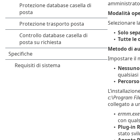
amministrato
Modalità ope
Selezionare l
Solo sep
•
Tutte le 
•
Metodo di au
Impostare il 
Nessuno
•
qualsiasi
Percorso
•
L’installazion
c:\Program Fil
collegato a 
ermm.exe
•
con quals
Plug-in
•
stato svi
Agente 