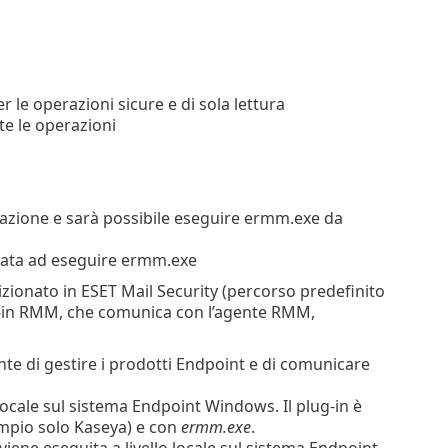
er le operazioni sicure e di sola lettura
tte le operazioni
icazione e sarà possibile eseguire ermm.exe da
izzata ad eseguire ermm.exe
zionato in ESET Mail Security (percorso predefinito
g-in RMM, che comunica con l’agente RMM,
nte di gestire i prodotti Endpoint e di comunicare
o locale sul sistema Endpoint Windows. Il plug-in è
mpio solo Kaseya) e con
ermm.exe
.
viene eseguita a livello locale sul sistema Endpoint