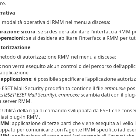
re.
rativa
a modalità operativa di RMM nel menu a discesa:
arazione sicura
: se si desidera abilitare l'interfaccia RMM p
operazioni
: se si desidera abilitare l'interfaccia RMM per tu
torizzazione
metodo di autorizzazione RMM nel menu a discesa:
: non verrà eseguito alcun controllo del percorso dell’appl
 applicazione
 applicazione
: è possibile specificare l’applicazione autor
e ESET Mail Security predefinita contiene il file
ermm.exe
posi
es\ESET\ESET Mail Security
).
ermm.exe
scambia dati con il plu
un server RMM.
: Utilità della riga di comando sviluppata da ESET che conse
iasi plug-in RMM.
 RMM
: applicazione di terze parti che viene eseguita a livell
luppato per comunicare con l’agente RMM specifico (ad ese
RMM
: applicazione di terze parti (ad esempio di Kaseya) che 