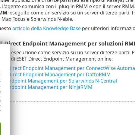
L’agente comunica con il plug-in RMM e con il server RMM
RMM
: eseguito come un servizio su un server di terze parti.
 Max Focus e Solarwinds N-able.
uesto
articolo della Knowledge Base
per ulteriori informazi
ET Direct Endpoint Management per soluzioni RMM
è in esecuzione come servizio su un server di terze parti. P
tente di ESET Direct Endpoint Management online:
ESET Direct Endpoint Management per ConnectWise Automa
d
ESET Direct Endpoint Management per DattoRMM
h
ect Endpoint Management per Solarwinds N-Central
y
y
ect Endpoint Management per NinjaRMM
e
o
s
e
e