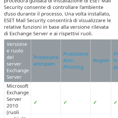
procedura guidata di installazione di ESET Mail
Security consente di controllare l’ambiente
d’uso durante il processo. Una volta installato,
ESET Mail Security consentirà di visualizzare le
relative funzioni in base alla versione rilevata
di Exchange Server e ai rispettivi ruoli.
Versione
e ruolo
Protezione
P
del
Protezione
Anti-
Regole
t
server
antispam
Phishing
p
Exchange
Server
Microsoft
Exchange
Server
✓
✓
✓
✓
2010
(ruoli