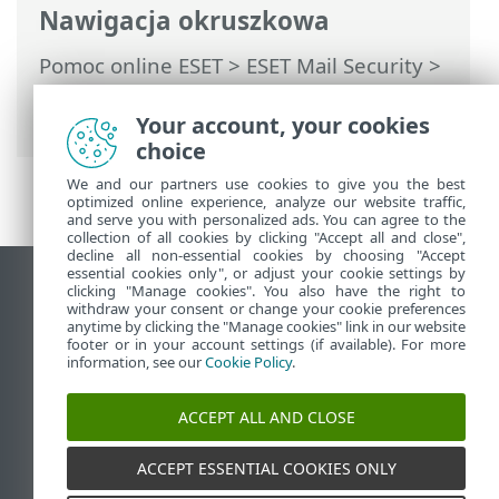
Nawigacja okruszkowa
Pomoc online ESET
>
ESET Mail Security
>
Używanie programu ESET Mail Security
>
Narzędzia
> ESET SysInspector
Your account, your cookies
choice
We and our partners use cookies to give you the best
optimized online experience, analyze our website traffic,
and serve you with personalized ads. You can agree to the
collection of all cookies by clicking "Accept all and close",
decline all non-essential cookies by choosing "Accept
essential cookies only", or adjust your cookie settings by
Wyświetl witrynę internetową dla
clicking "Manage cookies". You also have the right to
withdraw your consent or change your cookie preferences
komputerów
anytime by clicking the "Manage cookies" link in our website
footer or in your account settings (if available). For more
End of Life
information, see our
Cookie Policy
.
Baza wiedzy ESET
Forum ESET
ACCEPT ALL AND CLOSE
ESET Status Portal
Pomoc regionalna
ACCEPT ESSENTIAL COOKIES ONLY