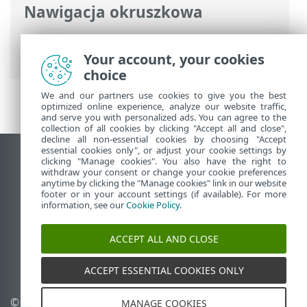
Nawigacja okruszkowa
Pomoc online ESET
>
ESET Mail Security
>
Używanie programu ESET Mail Security
Your account, your cookies
choice
We and our partners use cookies to give you the best
optimized online experience, analyze our website traffic,
and serve you with personalized ads. You can agree to the
collection of all cookies by clicking "Accept all and close",
decline all non-essential cookies by choosing "Accept
essential cookies only", or adjust your cookie settings by
Wyświetl witrynę internetową dla
clicking "Manage cookies". You also have the right to
withdraw your consent or change your cookie preferences
komputerów
anytime by clicking the "Manage cookies" link in our website
footer or in your account settings (if available). For more
End of Life
information, see our
Cookie Policy
.
Baza wiedzy ESET
Forum ESET
ACCEPT ALL AND CLOSE
ESET Status Portal
Pomoc regionalna
ACCEPT ESSENTIAL COOKIES ONLY
©
1992-2026
ESET, spol. s
Zarządzaj plikami cookie
MANAGE COOKIES