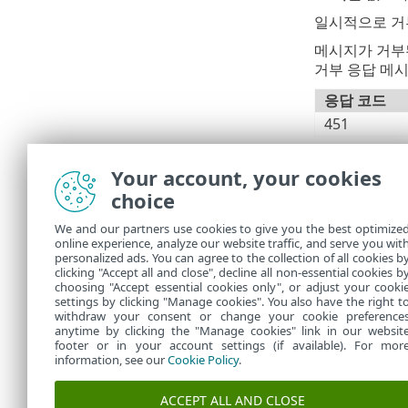
일시적으로 거
메시지가 거부된
거부 응답 메시
응답 코드
451
SMTP
Your account, your cookies
choice
SMTP
되거나 
We and our partners use cookies to give you the best optimize
online experience, analyze our website traffic, and serve you wit
personalized ads. You can agree to the collection of all cookies b
그레이리스팅 
clicking "Accept all and close", decline all non-essential cookies b
choosing "Accept essential cookies only", or adjust your cooki
settings by clicking "Manage cookies". You also have the right t
withdraw your consent or change your cookie preference
anytime by clicking the "Manage cookies" link in our websit
footer or in your account settings (if available). For mor
information, see our
Cookie Policy
.
ACCEPT ALL AND CLOSE