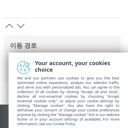
이동 경로
ESET 온라인 도움말
>
ESET Mail Security
>
Your account, your cookies
고급 설정
>
서버
>
안티스팸 보호
> SPF 및
choice
DKIM
We and our partners use cookies to give you the best
optimized online experience, analyze our website traffic,
and serve you with personalized ads. You can agree to the
collection of all cookies by clicking "Accept all and close",
decline all non-essential cookies by choosing "Accept
essential cookies only", or adjust your cookie settings by
clicking "Manage cookies". You also have the right to
withdraw your consent or change your cookie preferences
anytime by clicking the "Manage cookies" link in our website
데스크톱 사이트 보기
footer or in your account settings (if available). For more
End of Life
information, see our
Cookie Policy
.