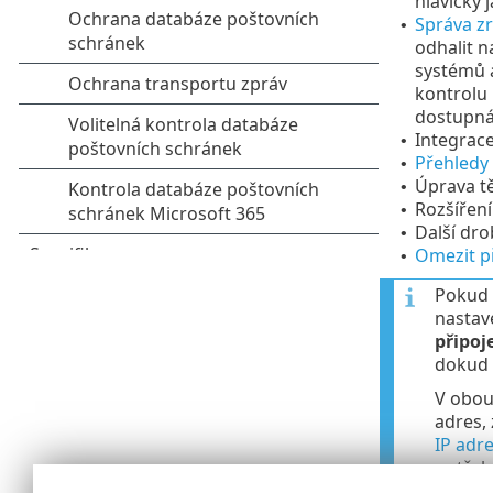
hlavičky 
Správa zr
•
odhalit n
systémů a
kontrolu
dostupná.
Integrac
•
Přehledy
•
Úprava t
•
Rozšířen
•
Další dro
•
Omezit př
•
Pokud 
nastav
připoj
dokud 
V obou
adres, 
IP adr
potřeb
zabezp