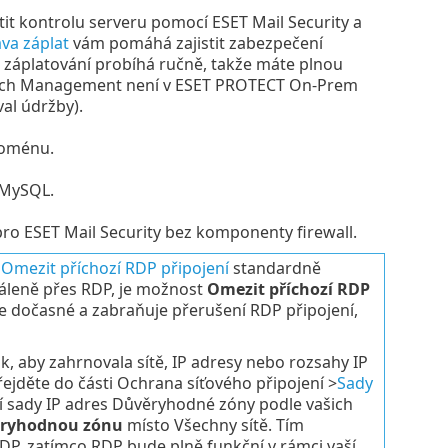
t kontrolu serveru pomocí ESET Mail Security a
va záplat
vám pomáhá zajistit zabezpečení
 záplatování probíhá ručně, takže máte plnou
 Patch Management není v ESET PROTECT On-Prem
val údržby).
doménu.
 MySQL.
ro ESET Mail Security bez komponenty firewall.
t
Omezit příchozí RDP připojení
standardně
dáleně přes RDP, je možnost
Omezit příchozí RDP
je dočasné a zabraňuje přerušení RDP připojení,
k, aby zahrnovala sítě, IP adresy nebo rozsahy IP
řejděte do části Ochrana síťového připojení >
Sady
í sady IP adres Důvěryhodné zóny podle vašich
ryhodnou zónu
místo Všechny sítě. Tím
RDP, zatímco RDP bude plně funkční v rámci vaší