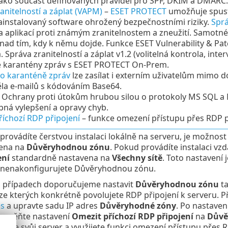
jako součást definovaných pravidel pro SPF, DKIM a DMARC.
anitelností a záplat (VAPM)
–
ESET PROTECT
umožňuje spusti
ainstalovaný software ohrožený bezpečnostními riziky.
Sprá
 aplikací proti známým zranitelnostem a zneužití. Samotné
 nad tím, kdy k němu dojde. Funkce ESET Vulnerability &
 Správa zranitelností a záplat v1.2 (volitelná kontrola, inter
e karantény zpráv s ESET PROTECT On-Prem.
 o karanténě zpráv
lze zasílat i externím uživatelům mimo 
ěla e-mailů s kódováním Base64.
í Ochrany proti útokům hrubou silou o protokoly MS SQL a
bná vylepšení a opravy chyb.
íchozí RDP připojení
– funkce omezení přístupu přes RDP p
provádíte čerstvou instalaci lokálně na serveru, je možnos
ena na
Důvěryhodnou zónu
. Pokud provádíte instalaci vz
ení
standardně nastavena na
Všechny sítě
. Toto nastavení 
nenakonfigurujete Důvěryhodnou zónu.
 případech doporučujeme nastavit
Důvěryhodnou zónu
ta
ze kterých konkrétně povolujete RDP připojení k serveru. P
es
a upravte sadu IP adres
Důvěryhodné zóny
. Po nastaven
 změňte nastavení
Omezit příchozí RDP připojení
na
Důvě
ečíte svůj server a využijete funkci omezení přístupu přes 