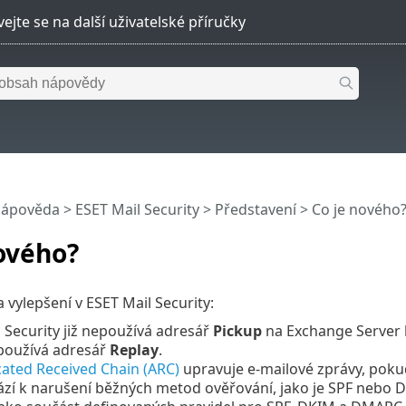
nápověda
>
ESET Mail Security
>
Představení
> Co je nového
ového?
 vylepšení v ESET Mail Security:
 Security již nepoužívá adresář
Pickup
na Exchange Server k
 používá adresář
Replay
.
ated Received Chain (ARC)
upravuje e-mailové zprávy, pokud
ází k narušení běžných metod ověřování, jako je SPF nebo