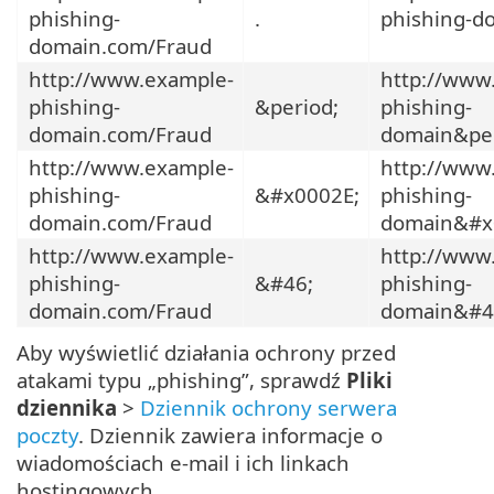
phishing-
.
phishing-d
domain.com/Fraud
http://www.example-
http://www
phishing-
&period;
phishing-
domain.com/Fraud
domain&pe
http://www.example-
http://www
phishing-
&#x0002E;
phishing-
domain.com/Fraud
domain&#x
http://www.example-
http://www
phishing-
&#46;
phishing-
domain.com/Fraud
domain&#4
Aby wyświetlić działania ochrony przed
atakami typu „phishing”, sprawdź
Pliki
dziennika
>
Dziennik ochrony serwera
poczty
. Dziennik zawiera informacje o
wiadomościach e-mail i ich linkach
hostingowych.