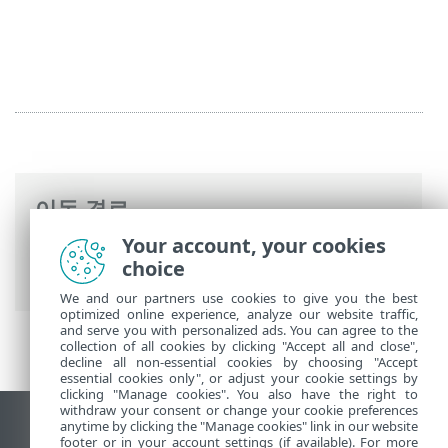
이동 경로
Your account, your cookies
ESET 온라인 도움말
>
ESET Mail Security
>
choice
고급 설정
> 웹 및 이메일
We and our partners use cookies to give you the best
optimized online experience, analyze our website traffic,
and serve you with personalized ads. You can agree to the
collection of all cookies by clicking "Accept all and close",
decline all non-essential cookies by choosing "Accept
essential cookies only", or adjust your cookie settings by
clicking "Manage cookies". You also have the right to
withdraw your consent or change your cookie preferences
anytime by clicking the "Manage cookies" link in our website
데스크톱 사이트 보기
footer or in your account settings (if available). For more