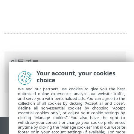
이동 경로
Your account, your cookies
ESET 온라인 도움말
>
ESET Mail Security
>
choice
고급 설정
>
웹 및 이메일
> SSL/TLS
We and our partners use cookies to give you the best
optimized online experience, analyze our website traffic,
and serve you with personalized ads. You can agree to the
collection of all cookies by clicking "Accept all and close",
decline all non-essential cookies by choosing "Accept
essential cookies only", or adjust your cookie settings by
clicking "Manage cookies". You also have the right to
withdraw your consent or change your cookie preferences
anytime by clicking the "Manage cookies" link in our website
데스크톱 사이트 보기
footer or in your account settings (if available). For more